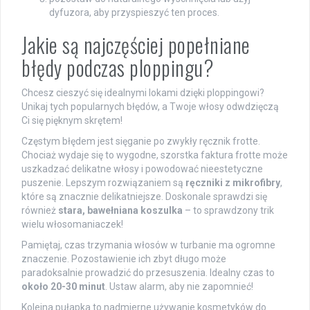
dyfuzora, aby przyspieszyć ten proces.
Jakie są najczęściej popełniane
błędy podczas ploppingu?
Chcesz cieszyć się idealnymi lokami dzięki ploppingowi?
Unikaj tych popularnych błędów, a Twoje włosy odwdzięczą
Ci się pięknym skrętem!
Częstym błędem jest sięganie po zwykły ręcznik frotte.
Chociaż wydaje się to wygodne, szorstka faktura frotte może
uszkadzać delikatne włosy i powodować nieestetyczne
puszenie. Lepszym rozwiązaniem są
ręczniki z mikrofibry
,
które są znacznie delikatniejsze. Doskonale sprawdzi się
również
stara, bawełniana koszulka
– to sprawdzony trik
wielu włosomaniaczek!
Pamiętaj, czas trzymania włosów w turbanie ma ogromne
znaczenie. Pozostawienie ich zbyt długo może
paradoksalnie prowadzić do przesuszenia. Idealny czas to
około 20-30 minut
. Ustaw alarm, aby nie zapomnieć!
Kolejna pułapka to nadmierne używanie kosmetyków do