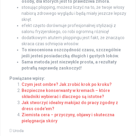
osoby, dla których jest to prawdziwa zmora.
stosując plopping, możesz liczyć na to, że twoje włosy
nabiorą zdrowego wyglądu i będą miały jeszcze lepszy
skręt.
efekt często dorównuje profesjonalnej stylizacji z
salonu fryzjerskiego, co robi ogromną różnicę!
dodatkowym atutem ploppingu jest fakt, że znacząco
skraca czas schnięcia włosów.
To nieoceniona oszczędność czasu, szczególnie
jeśli jesteś posiadaczką długich i gęstych loków.
Sama metoda jest niezwykle prosta, a rezultaty
potrafią naprawdę zaskoczyć!
Powiązane wpisy:
Czym jest ombre? Jak zrobić krok po kroku?
Bezpieczne konserwanty w kremach – które
składniki wybierać i dlaczego są istotne?
Jak stworzyć idealny makijaż do pracy zgodny z
dress code'em?
Ziemista cera – przyczyny, objawy i skuteczna
pielęgnacja skóry
Uroda