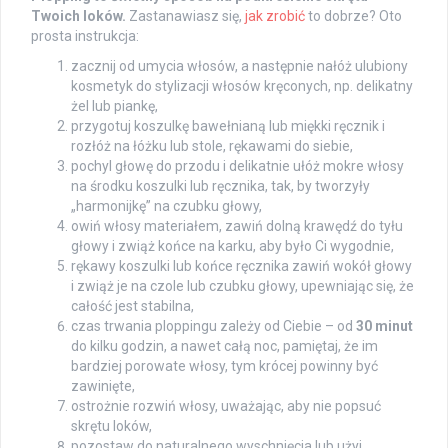
Twoich loków.
Zastanawiasz się,
jak zrobić
to dobrze? Oto
prosta instrukcja:
zacznij od umycia włosów, a następnie nałóż ulubiony
kosmetyk do stylizacji włosów kręconych, np. delikatny
żel lub piankę,
przygotuj koszulkę bawełnianą lub miękki ręcznik i
rozłóż na łóżku lub stole, rękawami do siebie,
pochyl głowę do przodu i delikatnie ułóż mokre włosy
na środku koszulki lub ręcznika, tak, by tworzyły
„harmonijkę” na czubku głowy,
owiń włosy materiałem, zawiń dolną krawędź do tyłu
głowy i zwiąż końce na karku, aby było Ci wygodnie,
rękawy koszulki lub końce ręcznika zawiń wokół głowy
i zwiąż je na czole lub czubku głowy, upewniając się, że
całość jest stabilna,
czas trwania ploppingu zależy od Ciebie – od
30 minut
do kilku godzin, a nawet całą noc, pamiętaj, że im
bardziej porowate włosy, tym krócej powinny być
zawinięte,
ostrożnie rozwiń włosy, uważając, aby nie popsuć
skrętu loków,
pozostaw do naturalnego wyschnięcia lub użyj