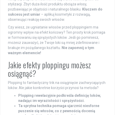
stylizacji. Zbyt duża ilość produktu obciąża włosy,
pozbawiając je objętości i naturalnego blasku.
Kluczem do
sukcesu jest umiar
– aplikuj kosmetyki z rozwagą,
obserwując reakcję swoich włosów.
Czy wiesz, że ugniatanie włosów przed ploppingiem ma
ogromny wpływ na efekt końcowy? Ten prosty krok pomaga
w formowaniu się sprężystych loków. Jeśli go pominiesz,
możesz zauważyć, że Twoje loki są mniej zdefiniowane i
brakuje im pożądanego kształtu.
Nie zapomnij o tym
ważnym elemencie!
Jakie efekty ploppingu możesz
osiągnąć?
Plopping to fantastyczny trik na osiągnięcie zachwycających
loków. Ale jakie konkretnie korzyści przynosi ta metoda?
Plopping rewelacyjnie podkreśla definicję loków,
nadając im wyrazistości i sprężystości.
Ta sprytna technika pomaga ujarzmić niesforne
puszenie się włosów, co z pewnością docenią