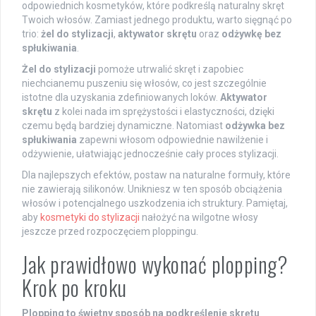
odpowiednich kosmetyków, które podkreślą naturalny skręt
Twoich włosów. Zamiast jednego produktu, warto sięgnąć po
trio:
żel do stylizacji
,
aktywator skrętu
oraz
odżywkę bez
spłukiwania
.
Żel do stylizacji
pomoże utrwalić skręt i zapobiec
niechcianemu puszeniu się włosów, co jest szczególnie
istotne dla uzyskania zdefiniowanych loków.
Aktywator
skrętu
z kolei nada im sprężystości i elastyczności, dzięki
czemu będą bardziej dynamiczne. Natomiast
odżywka bez
spłukiwania
zapewni włosom odpowiednie nawilżenie i
odżywienie, ułatwiając jednocześnie cały proces stylizacji.
Dla najlepszych efektów, postaw na naturalne formuły, które
nie zawierają silikonów. Unikniesz w ten sposób obciążenia
włosów i potencjalnego uszkodzenia ich struktury. Pamiętaj,
aby
kosmetyki do stylizacji
nałożyć na wilgotne włosy
jeszcze przed rozpoczęciem ploppingu.
Jak prawidłowo wykonać plopping?
Krok po kroku
Plopping to świetny sposób na podkreślenie skrętu