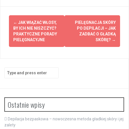
Post
←
JAK WIĄZAĆ WŁOSY,
PIELĘGNACJA SKÓRY
navigation
BY ICH NIE NISZCZYĆ?
PO DEPILACJI – JAK
PRAKTYCZNE PORADY
ZADBAĆ O GŁADKĄ
PIELĘGNACYJNE
SKÓRĘ?
→
Search
for:
Ostatnie wpisy
Depilacja bezpaskowa – nowoczesna metoda gładkiej skóry i jej
zalety