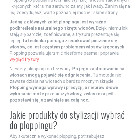
Plopping to popularna technika stylizacji włosów falowanych
i kręconych, która ma zarówno zalety, jak i wady. Zanim się na
nią zdecydujesz, warto poznać jej mocne i słabe strony.
Jedną z głównych zalet ploppingu jest wyraźne
podkreślenie naturalnego skrętu włosów.
Dzięki niemu loki
stają się bardziej zdefiniowane, a fryzura prezentuje się
lepiej.
Ta technika pomaga zredukować puszenie się
włosów, co jest częstym problemem włosów kręconych.
Plopping pozwala ujarzmić niesforne pasma i poprawia
wygląd fryzury
.
Niestety, plopping ma też wady.
Po jego zastosowaniu na
włosach mogą pojawić się odgniecenia.
Ta metoda nie
zawsze działa na włosach o bardzo mocnym skręcie.
Plopping wymaga wprawy i precyzji, a nieprawidłowe
wykonanie może przesuszyć włosy, zwłaszcza jeśli
pozostawi się je zawinięte na całą noc.
Jakie produkty do stylizacji wybrać
do ploppingu?
Aby skutecznie wykonać plopping, potrzebujesz