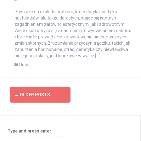
Pryszcze na czole to problem, który dotyka nie tylko
nastolatków, ale także dorosłych, stając się istotnym
zagadnieniem zarówno estetycznym, jak i zdrowotnym.
Wiele osób boryka się z nadmiernym wydzielaniem sebum,
które może prowadzić do powstawania nieestetycznych
zmian skórnych. Zrozumienie przyczyn trądziku, takich jak
zaburzenia hormonalne, stres, genetyka czy niewłaściwa
pielęgnacja skóry, jest kluczowe w walce […]
Uroda
Posts
←
OLDER POSTS
navigation
Search
for: