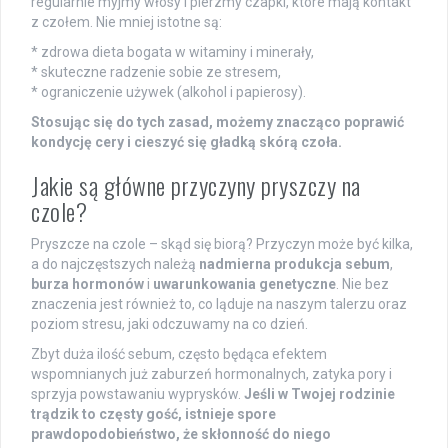
regularnie myjmy włosy i pierzmy czapki, które mają kontakt
z czołem. Nie mniej istotne są:
* zdrowa dieta bogata w witaminy i minerały,
* skuteczne radzenie sobie ze stresem,
* ograniczenie używek (alkohol i papierosy).
Stosując się do tych zasad, możemy znacząco poprawić
kondycję cery i cieszyć się gładką skórą czoła.
Jakie są główne przyczyny pryszczy na
czole?
Pryszcze na czole – skąd się biorą? Przyczyn może być kilka,
a do najczęstszych należą
nadmierna produkcja sebum
,
burza hormonów
i
uwarunkowania genetyczne
. Nie bez
znaczenia jest również to, co ląduje na naszym talerzu oraz
poziom stresu, jaki odczuwamy na co dzień.
Zbyt duża ilość sebum, często będąca efektem
wspomnianych już zaburzeń hormonalnych, zatyka pory i
sprzyja powstawaniu wyprysków.
Jeśli w Twojej rodzinie
trądzik to częsty gość, istnieje spore
prawdopodobieństwo, że skłonność do niego