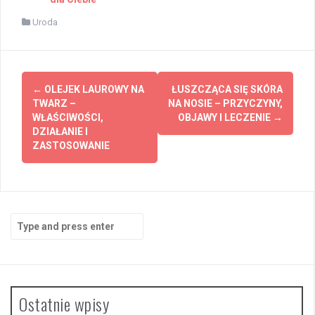
Uroda
Post
←
OLEJEK LAUROWY NA
ŁUSZCZĄCA SIĘ SKÓRA
navigation
TWARZ –
NA NOSIE – PRZYCZYNY,
WŁAŚCIWOŚCI,
OBJAWY I LECZENIE
→
DZIAŁANIE I
ZASTOSOWANIE
Search
for:
Ostatnie wpisy