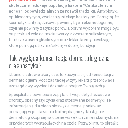
skutecznie redukuje populację bakterii *Cutibacterium
acnes*, odpowiedzialnych za rozwój trądziku.
Antybiotyki,
np. klindamycyna, zwalczają infekcje bakteryjne. Pamiętaj, że
kosmetyki antytrądzikowe powinny być niekomedogenne,
czyli nie powinny zatykać porów. Dobrym wyborem mogą być
na przykład żele do mycia twarzy z kwasem salicylowym,
toniki z kwasem glikolowym oraz lekkie kremy nawilżające,
które pomogą utrzymać skórę w dobrej kondycji.
Jak wygląda konsultacja dermatologiczna i
diagnostyka?
Dbanie o zdrowie skóry często zaczyna się od konsultacji z
dermatologiem. Podczas takiej wizyty lekarz przeprowadzi
szczegółowy wywiad i dokładnie obejrzy Twoją skórę.
Specjalista z pewnością zapyta o Twoje dotychczasowe
choroby, obecny styl życia oraz stosowane kosmetyki. Te
informacje są dla niego niezwykle cenne, ponieważ
pomagają w postawieniu trafnej diagnozy. Następnie
dermatolog skupi się na ocenie wszelkich zmian skórnych, na
przykład tych występujących na czole. Pozwoli mu to określić