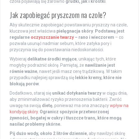
czoła pojawiają się zarówno
grudki, jak i krostki
.
Jak zapobiegać pryszczom na czole?
Aby skutecznie zapobiegać powstawaniu pryszczy na czole,
kluczowa jest właściwa
pielęgnacja skóry
.
Podstawą jest
regularne
oczyszczanie twarzy
– rano i wieczorem
– co
pozwala usunąć nadmiar sebum, które zatyka pory i
przyczynia się do powstawania niedoskonałości.
Wybieraj
delikatne środki myjące
, unikając tych, które
mogłyby podrażnić skórę. Pamiętaj, że
nawilżanie jest
równie ważne
, nawet jeśli masz cerę trądzikową. W takim
przypadku najlepiej sprawdzą się
lekkie kremy, które nie
blokują porów
.
Dodatkowo, staraj się
unikać dotykania twarzy
w ciągu dnia,
aby zminimalizować ryzyko przenoszenia bakterii. Zwróć
uwagę na swoją
dietę
, ponieważ ma ona znaczący
wpływ na
kondycję skóry
.
Ogranicz spożycie przetworzonej
żywności, bogatej w cukry i tłuszcze trans, które mogą
nasilać problemy skórne.
Pij dużo wody, około 2 litrów dziennie
, aby nawilżyć skórę