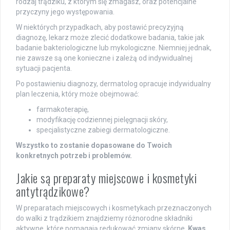
rodzaj trądziku, z którym się zmagasz, oraz potencjalne
przyczyny jego występowania.
W niektórych przypadkach, aby postawić precyzyjną
diagnozę, lekarz może zlecić dodatkowe badania, takie jak
badanie bakteriologiczne lub mykologiczne. Niemniej jednak,
nie zawsze są one konieczne i zależą od indywidualnej
sytuacji pacjenta.
Po postawieniu diagnozy, dermatolog opracuje indywidualny
plan leczenia, który może obejmować:
farmakoterapię,
modyfikację codziennej pielęgnacji skóry,
specjalistyczne zabiegi dermatologiczne.
Wszystko to zostanie dopasowane do Twoich
konkretnych potrzeb i problemów.
Jakie są preparaty miejscowe i kosmetyki
antytrądzikowe?
W preparatach miejscowych i kosmetykach przeznaczonych
do walki z trądzikiem znajdziemy różnorodne składniki
aktywne, które pomagają redukować zmiany skórne.
Kwas