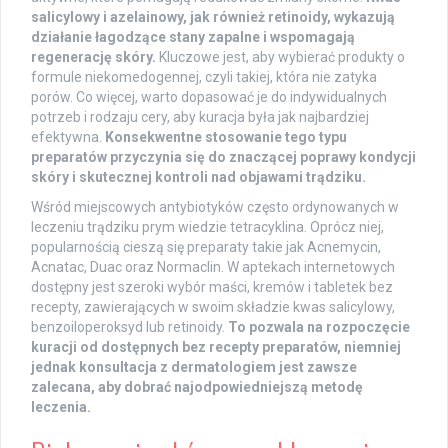
salicylowy i azelainowy, jak również retinoidy, wykazują
działanie łagodzące stany zapalne i wspomagają
regenerację skóry.
Kluczowe jest, aby wybierać produkty o
formule niekomedogennej, czyli takiej, która nie zatyka
porów. Co więcej, warto dopasować je do indywidualnych
potrzeb i rodzaju cery, aby kuracja była jak najbardziej
efektywna.
Konsekwentne stosowanie tego typu
preparatów przyczynia się do znaczącej poprawy kondycji
skóry i skutecznej kontroli nad objawami trądziku.
Wśród miejscowych antybiotyków często ordynowanych w
leczeniu trądziku prym wiedzie tetracyklina. Oprócz niej,
popularnością cieszą się preparaty takie jak Acnemycin,
Acnatac, Duac oraz Normaclin. W aptekach internetowych
dostępny jest szeroki wybór maści, kremów i tabletek bez
recepty, zawierających w swoim składzie kwas salicylowy,
benzoiloperoksyd lub retinoidy.
To pozwala na rozpoczęcie
kuracji od dostępnych bez recepty preparatów, niemniej
jednak konsultacja z dermatologiem jest zawsze
zalecana, aby dobrać najodpowiedniejszą metodę
leczenia.