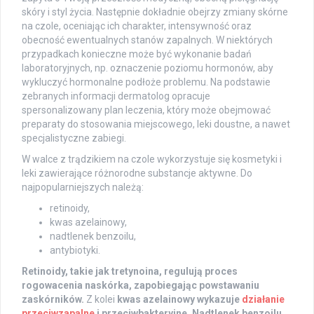
skóry i styl życia. Następnie dokładnie obejrzy zmiany skórne
na czole, oceniając ich charakter, intensywność oraz
obecność ewentualnych stanów zapalnych. W niektórych
przypadkach konieczne może być wykonanie badań
laboratoryjnych, np. oznaczenie poziomu hormonów, aby
wykluczyć hormonalne podłoże problemu. Na podstawie
zebranych informacji dermatolog opracuje
spersonalizowany plan leczenia, który może obejmować
preparaty do stosowania miejscowego, leki doustne, a nawet
specjalistyczne zabiegi.
W walce z trądzikiem na czole wykorzystuje się kosmetyki i
leki zawierające różnorodne substancje aktywne. Do
najpopularniejszych należą:
retinoidy,
kwas azelainowy,
nadtlenek benzoilu,
antybiotyki.
Retinoidy, takie jak tretynoina, regulują proces
rogowacenia naskórka, zapobiegając powstawaniu
zaskórników.
Z kolei
kwas azelainowy wykazuje
działanie
przeciwzapalne
i przeciwbakteryjne.
Nadtlenek benzoilu