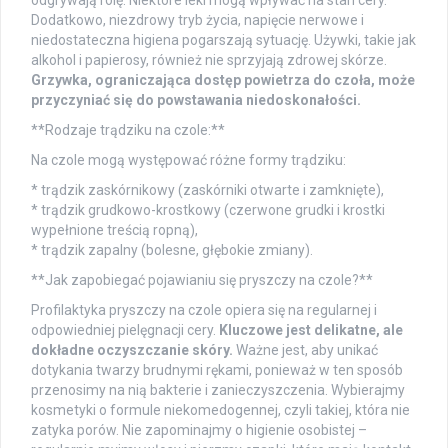
odgrywają rolę. Niektóre leki mogą wpływać na stan cery.
Dodatkowo, niezdrowy tryb życia, napięcie nerwowe i
niedostateczna higiena pogarszają sytuację. Używki, takie jak
alkohol i papierosy, również nie sprzyjają zdrowej skórze.
Grzywka, ograniczająca dostęp powietrza do czoła, może
przyczyniać się do powstawania niedoskonałości.
**Rodzaje trądziku na czole:**
Na czole mogą występować różne formy trądziku:
* trądzik zaskórnikowy (zaskórniki otwarte i zamknięte),
* trądzik grudkowo-krostkowy (czerwone grudki i krostki
wypełnione treścią ropną),
* trądzik zapalny (bolesne, głębokie zmiany).
**Jak zapobiegać pojawianiu się pryszczy na czole?**
Profilaktyka pryszczy na czole opiera się na regularnej i
odpowiedniej pielęgnacji cery.
Kluczowe jest delikatne, ale
dokładne oczyszczanie skóry.
Ważne jest, aby unikać
dotykania twarzy brudnymi rękami, ponieważ w ten sposób
przenosimy na nią bakterie i zanieczyszczenia. Wybierajmy
kosmetyki o formule niekomedogennej, czyli takiej, która nie
zatyka porów. Nie zapominajmy o higienie osobistej –