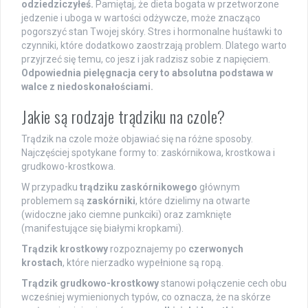
odziedziczyłeś.
Pamiętaj, że dieta bogata w przetworzone
jedzenie i uboga w wartości odżywcze, może znacząco
pogorszyć stan Twojej skóry. Stres i hormonalne huśtawki to
czynniki, które dodatkowo zaostrzają problem. Dlatego warto
przyjrzeć się temu, co jesz i jak radzisz sobie z napięciem.
Odpowiednia pielęgnacja cery to absolutna podstawa w
walce z niedoskonałościami.
Jakie są rodzaje trądziku na czole?
Trądzik na czole może objawiać się na różne sposoby.
Najczęściej spotykane formy to: zaskórnikowa, krostkowa i
grudkowo-krostkowa.
W przypadku
trądziku zaskórnikowego
głównym
problemem są
zaskórniki
, które dzielimy na otwarte
(widoczne jako ciemne punkciki) oraz zamknięte
(manifestujące się białymi kropkami).
Trądzik krostkowy
rozpoznajemy po
czerwonych
krostach
, które nierzadko wypełnione są ropą.
Trądzik grudkowo-krostkowy
stanowi połączenie cech obu
wcześniej wymienionych typów, co oznacza, że na skórze