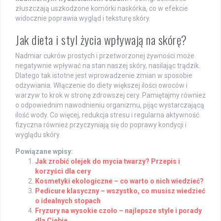
złuszczają uszkodzone komórki naskórka, co w efekcie
widocznie poprawia wygląd i teksturę skóry.
Jak dieta i styl życia wpływają na skórę?
Nadmiar cukrów prostych i przetworzonej żywności może
negatywnie wpływać na stan naszej skóry, nasilając trądzik.
Dlatego tak istotne jest wprowadzenie zmian w sposobie
odżywiania. Włączenie do diety większej ilości owoców i
warzyw to krok w stronę zdrowszej cery. Pamiętajmy również
o odpowiednim nawodnieniu organizmu, pijąc wystarczającą
ilość wody. Co więcej, redukcja stresu i regularna aktywność
fizyczna również przyczyniają się do poprawy kondycji i
wyglądu skóry.
Powiązane wpisy:
Jak zrobić olejek do mycia twarzy? Przepis i
korzyści dla cery
Kosmetyki ekologiczne – co warto o nich wiedzieć?
Pedicure klasyczny – wszystko, co musisz wiedzieć
o idealnych stopach
Fryzury na wysokie czoło – najlepsze style i porady
dla Ciebie