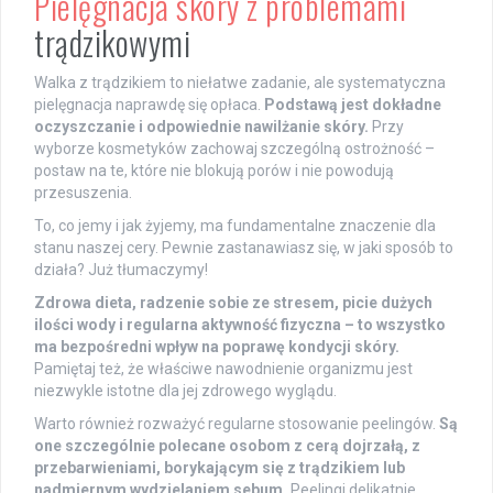
Pielęgnacja skóry z problemami
trądzikowymi
Walka z trądzikiem to niełatwe zadanie, ale systematyczna
pielęgnacja naprawdę się opłaca.
Podstawą jest dokładne
oczyszczanie i odpowiednie nawilżanie skóry.
Przy
wyborze kosmetyków zachowaj szczególną ostrożność –
postaw na te, które nie blokują porów i nie powodują
przesuszenia.
To, co jemy i jak żyjemy, ma fundamentalne znaczenie dla
stanu naszej cery. Pewnie zastanawiasz się, w jaki sposób to
działa? Już tłumaczymy!
Zdrowa dieta, radzenie sobie ze stresem, picie dużych
ilości wody i regularna aktywność fizyczna – to wszystko
ma bezpośredni wpływ na poprawę kondycji skóry.
Pamiętaj też, że właściwe nawodnienie organizmu jest
niezwykle istotne dla jej zdrowego wyglądu.
Warto również rozważyć regularne stosowanie peelingów.
Są
one szczególnie polecane osobom z cerą dojrzałą, z
przebarwieniami, borykającym się z trądzikiem lub
nadmiernym wydzielaniem sebum.
Peelingi delikatnie