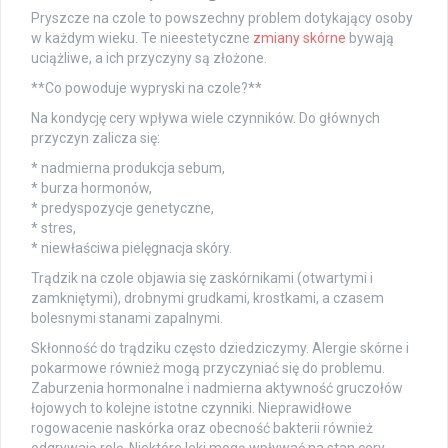
Pryszcze na czole to powszechny problem dotykający osoby
w każdym wieku. Te nieestetyczne
zmiany skórne
bywają
uciążliwe, a ich przyczyny są złożone.
**Co powoduje wypryski na czole?**
Na kondycję cery wpływa wiele czynników. Do głównych
przyczyn zalicza się:
* nadmierna produkcja sebum,
* burza hormonów,
* predyspozycje genetyczne,
* stres,
* niewłaściwa pielęgnacja skóry.
Trądzik na czole objawia się zaskórnikami (otwartymi i
zamkniętymi), drobnymi grudkami, krostkami, a czasem
bolesnymi stanami zapalnymi.
Skłonność do trądziku często dziedziczymy. Alergie skórne i
pokarmowe również mogą przyczyniać się do problemu.
Zaburzenia hormonalne i nadmierna aktywność gruczołów
łojowych to kolejne istotne czynniki. Nieprawidłowe
rogowacenie naskórka oraz obecność bakterii również