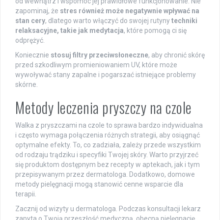
od wewnątrz i wspomóc jej prawidłowe funkcjonowanie. Nie
zapominaj, że
stres również może negatywnie wpływać na
stan cery
, dlatego warto włączyć do swojej rutyny
techniki
relaksacyjne, takie jak medytacja
, które pomogą ci się
odprężyć.
Koniecznie
stosuj filtry przeciwsłoneczne
, aby chronić skórę
przed szkodliwym promieniowaniem UV, które może
wywoływać stany zapalne i pogarszać istniejące problemy
skórne.
Metody leczenia pryszczy na czole
Walka z pryszczami na czole to sprawa bardzo indywidualna
i często wymaga połączenia różnych strategii, aby osiągnąć
optymalne efekty. To, co zadziała, zależy przede wszystkim
od rodzaju trądziku i specyfiki Twojej skóry. Warto przyjrzeć
się produktom dostępnym bez recepty w aptekach, jak i tym
przepisywanym przez dermatologa. Dodatkowo, domowe
metody pielęgnacji mogą stanowić cenne wsparcie dla
terapii.
Zacznij od wizyty u dermatologa. Podczas konsultacji lekarz
zapyta o Twoją przeszłość medyczną, obecną pielęgnację