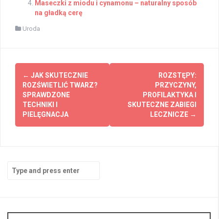
Maseczki z miodu i cynamonu – naturalny sposób
na gładką cerę
Uroda
Post
←
JAK SKUTECZNIE
ROZSTĘPY:
navigation
ROZŚWIETLIĆ TWARZ?
PRZYCZYNY,
SPRAWDZONE
PROFILAKTYKA I
TECHNIKI I
SKUTECZNE ZABIEGI
PIELĘGNACJA
LECZNICZE
→
Search
for: