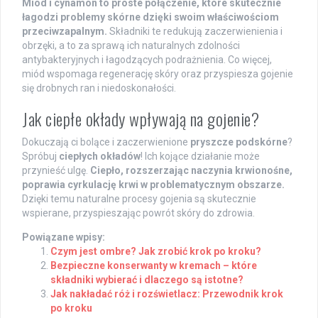
Miód i cynamon to proste połączenie, które skutecznie
łagodzi problemy skórne dzięki swoim właściwościom
przeciwzapalnym.
Składniki te redukują zaczerwienienia i
obrzęki, a to za sprawą ich naturalnych zdolności
antybakteryjnych i łagodzących podrażnienia. Co więcej,
miód wspomaga regenerację skóry oraz przyspiesza gojenie
się drobnych ran i niedoskonałości.
Jak ciepłe okłady wpływają na gojenie?
Dokuczają ci bolące i zaczerwienione
pryszcze podskórne
?
Spróbuj
ciepłych okładów
! Ich kojące działanie może
przynieść ulgę.
Ciepło, rozszerzając naczynia krwionośne,
poprawia cyrkulację krwi w problematycznym obszarze.
Dzięki temu naturalne procesy gojenia są skutecznie
wspierane, przyspieszając powrót skóry do zdrowia.
Powiązane wpisy:
Czym jest ombre? Jak zrobić krok po kroku?
Bezpieczne konserwanty w kremach – które
składniki wybierać i dlaczego są istotne?
Jak nakładać róż i rozświetlacz: Przewodnik krok
po kroku