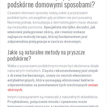
podskórne domowymi sposobami?
Czasami domowe sposoby radzą sobie z pryszczami
podskórnymi, szczególnie gdy problem nie jest poważny.
Niemniej jednak, konsultacja z dermatologiem może okazać
się niezwykle pomocna.
Specjalista nie tylko doradzi, jak
właściwie pielęgnować skórę, ale również wskaże
najlepsze metody terapii, której fundamentem jest
odpowiednia pielęgnacja w zaciszu domowym.
Jakie są naturalne metody na pryszcze
podskórne?
Walka z pryszczami podskórnymi może być skuteczna dzięki
naturalnym metodom.
Często rekomendowany jest olejek
z drzewa herbacianego, znany ze swoich właściwości
antybakteryjnych, które pomagają eliminować bakterie
odpowiedzialne za powstawanie tych niechcianych
zmian
skórnych
.
Innym rozwiązaniem są maseczki z naturalnych składników.
Przykładowo, połączenie miodu i cynamonu może
hamować rozwój pryszczy, a regularne stosowanie takich