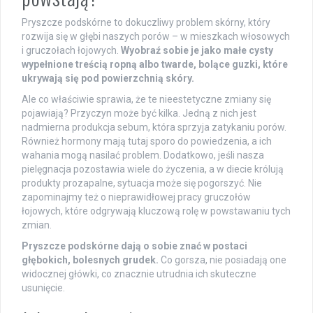
Pryszcze podskórne to dokuczliwy problem skórny, który
rozwija się w głębi naszych porów – w mieszkach włosowych
i gruczołach łojowych.
Wyobraź sobie je jako małe cysty
wypełnione treścią ropną albo twarde, bolące guzki, które
ukrywają się pod powierzchnią skóry.
Ale co właściwie sprawia, że te nieestetyczne zmiany się
pojawiają? Przyczyn może być kilka. Jedną z nich jest
nadmierna produkcja sebum, która sprzyja zatykaniu porów.
Również hormony mają tutaj sporo do powiedzenia, a ich
wahania mogą nasilać problem. Dodatkowo, jeśli nasza
pielęgnacja pozostawia wiele do życzenia, a w diecie królują
produkty prozapalne, sytuacja może się pogorszyć. Nie
zapominajmy też o nieprawidłowej pracy gruczołów
łojowych, które odgrywają kluczową rolę w powstawaniu tych
zmian.
Pryszcze podskórne dają o sobie znać w postaci
głębokich, bolesnych grudek.
Co gorsza, nie posiadają one
widocznej główki, co znacznie utrudnia ich skuteczne
usunięcie.