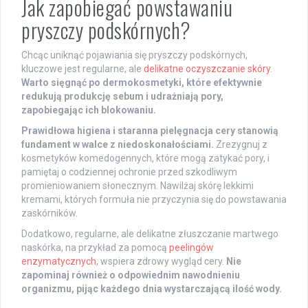
Jak zapobiegać powstawaniu
pryszczy podskórnych?
Chcąc uniknąć pojawiania się pryszczy podskórnych,
kluczowe jest regularne, ale
delikatne oczyszczanie skóry
.
Warto sięgnąć po dermokosmetyki, które efektywnie
redukują produkcję sebum i udrażniają pory,
zapobiegając ich blokowaniu.
Prawidłowa higiena i staranna pielęgnacja cery stanowią
fundament w walce z niedoskonałościami.
Zrezygnuj z
kosmetyków komedogennych, które mogą zatykać pory, i
pamiętaj o codziennej ochronie przed szkodliwym
promieniowaniem słonecznym. Nawilżaj skórę lekkimi
kremami, których formuła nie przyczynia się do powstawania
zaskórników.
Dodatkowo, regularne, ale delikatne złuszczanie martwego
naskórka, na przykład za pomocą
peelingów
enzymatycznych
, wspiera zdrowy wygląd cery.
Nie
zapominaj również o odpowiednim nawodnieniu
organizmu, pijąc każdego dnia wystarczającą ilość wody.