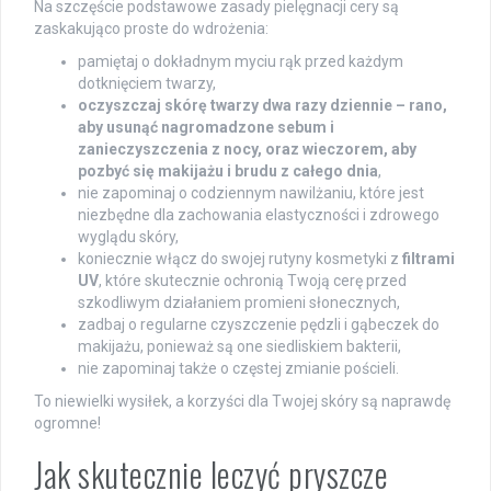
Na szczęście podstawowe zasady pielęgnacji cery są
zaskakująco proste do wdrożenia:
pamiętaj o dokładnym myciu rąk przed każdym
dotknięciem twarzy,
oczyszczaj skórę twarzy dwa razy dziennie – rano,
aby usunąć nagromadzone sebum i
zanieczyszczenia z nocy, oraz wieczorem, aby
pozbyć się makijażu i brudu z całego dnia
,
nie zapominaj o codziennym nawilżaniu, które jest
niezbędne dla zachowania elastyczności i zdrowego
wyglądu skóry,
koniecznie włącz do swojej rutyny kosmetyki z
filtrami
UV
, które skutecznie ochronią Twoją cerę przed
szkodliwym działaniem promieni słonecznych,
zadbaj o regularne czyszczenie pędzli i gąbeczek do
makijażu, ponieważ są one siedliskiem bakterii,
nie zapominaj także o częstej zmianie pościeli.
To niewielki wysiłek, a korzyści dla Twojej skóry są naprawdę
ogromne!
Jak skutecznie leczyć pryszcze