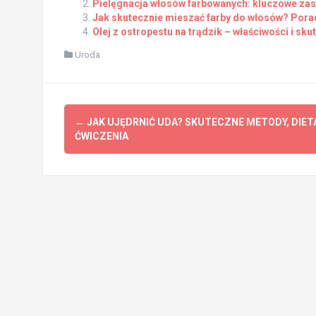
Pielęgnacja włosów farbowanych: kluczowe zasa
Jak skutecznie mieszać farby do włosów? Pora
Olej z ostropestu na trądzik – właściwości i sk
Uroda
Post
←
JAK UJĘDRNIĆ UDA? SKUTECZNE METODY, DIETA
navigation
ĆWICZENIA