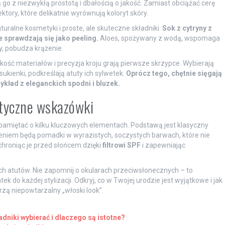
go z niezwykłą prostotą i dbałością o jakość. Zamiast obciążać cerę
ktory, które delikatnie wyrównują koloryt skóry.
turalne kosmetyki i proste, ale skuteczne składniki.
Sok z cytryny z
 sprawdzają się jako peeling.
Aloes, spożywany z wodą, wspomaga
, pobudza krążenie.
akość materiałów i precyzja kroju grają pierwsze skrzypce. Wybierają
ukienki, podkreślają atuty ich sylwetek.
Oprócz tego, chętnie sięgają
zykład z eleganckich spodni i bluzek.
ktyczne wskazówki
 pamiętać o kilku kluczowych elementach. Podstawą jest klasyczny
nieniem będą pomadki w wyrazistych, soczystych barwach, które nie
chroniąc je przed słońcem dzięki
filtrowi SPF
i zapewniając
ch atutów. Nie zapomnij o okularach przeciwsłonecznych – to
tek do każdej stylizacji. Odkryj, co w Twojej urodzie jest wyjątkowe i jak
rzą niepowtarzalny „włoski look”.
dniki wybierać i dlaczego są istotne?