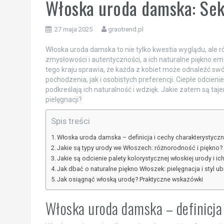
Włoska uroda damska: Sekre
27 maja 2025
graotrend.pl
Włoska uroda damska to nie tylko kwestia wyglądu, ale ró
zmysłowości i autentyczności, a ich naturalne piękno e
tego kraju sprawia, że każda z kobiet może odnaleźć swój
pochodzenia, jak i osobistych preferencji. Ciepłe odcieni
podkreślają ich naturalność i wdzięk. Jakie zatem są ta
pielęgnacji?
Spis treści
Włoska uroda damska – definicja i cechy charakterystycz
Jakie są typy urody we Włoszech: różnorodność i piękno?
Jakie są odcienie palety kolorystycznej włoskiej urody i i
Jak dbać o naturalne piękno Włoszek: pielęgnacja i styl ub
Jak osiągnąć włoską urodę? Praktyczne wskazówki
Włoska uroda damska – definicja 