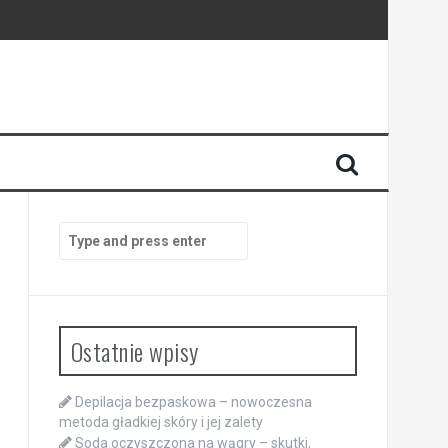
Search
for:
Ostatnie wpisy
Depilacja bezpaskowa – nowoczesna
metoda gładkiej skóry i jej zalety
Soda oczyszczona na wągry – skutki,