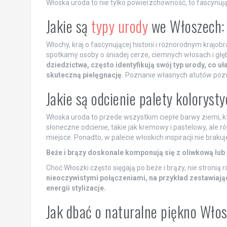
Włoska uroda to nie tylko powierzchowność, to fascynują
Jakie są
typy urody
we Włoszech: 
Włochy, kraj o fascynującej historii i różnorodnym krajo
spotkamy osoby o śniadej cerze, ciemnych włosach i głę
dziedzictwa, często identyfikują swój typ urody, co 
skuteczną pielęgnację.
Poznanie własnych atutów pozwa
Jakie są odcienie palety kolorysty
Włoska uroda to przede wszystkim ciepłe barwy ziemi, któ
słoneczne odcienie, takie jak kremowy i pastelowy, ale ró
miejsce. Ponadto, w palecie włoskich inspiracji nie brakuje 
Beże i brązy doskonale komponują się z oliwkową lub 
Choć Włoszki często sięgają po beże i brązy, nie stronią
nieoczywistymi połączeniami, na przykład zestawiając 
energii stylizacje.
Jak dbać o naturalne piękno Włosz