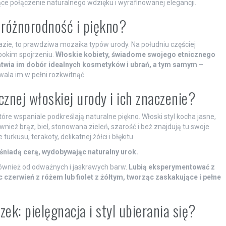
ce połączenie naturalnego wdzięku i wyrafinowanej elegancji.
różnorodność i piękno?
brazie, to prawdziwa mozaika typów urody. Na południu częściej
bokim spojrzeniu.
Włoskie kobiety, świadome swojego etnicznego
ułatwia im dobór idealnych kosmetyków i ubrań, a tym samym –
la im w pełni rozkwitnąć.
cznej włoskiej urody i ich znaczenie?
re wspaniale podkreślają naturalne piękno. Włoski styl kocha jasne,
wnież brąz, biel, stonowana zieleń, szarość i beż znajdują tu swoje
turkusu, terakoty, delikatnej żółci i błękitu.
śniadą cerą, wydobywając naturalny urok.
 również od odważnych i jaskrawych barw.
Lubią eksperymentować z
czerwień z różem lub fiolet z żółtym, tworząc zaskakujące i pełne
ek: pielęgnacja i styl ubierania się?