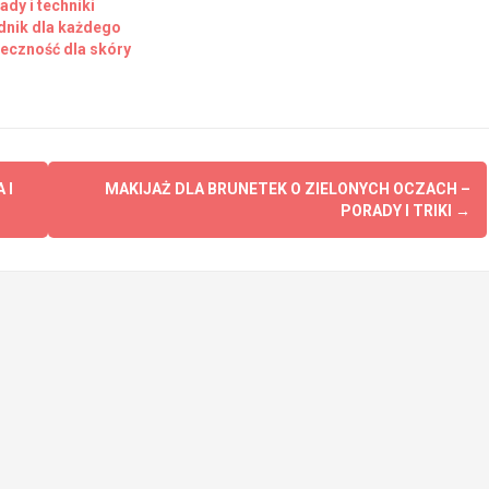
dy i techniki
dnik dla każdego
uteczność dla skóry
 I
MAKIJAŻ DLA BRUNETEK O ZIELONYCH OCZACH –
PORADY I TRIKI
→