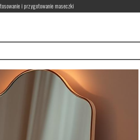
tosowanie i przygotowanie maseczki
wić ich kondycję?
domowe sposoby na redukcję
wytrzymałość, personalizacja i ekologia w jednym
 uniknąć uszkodzeń?
 gładkiej skóry i jej zalety