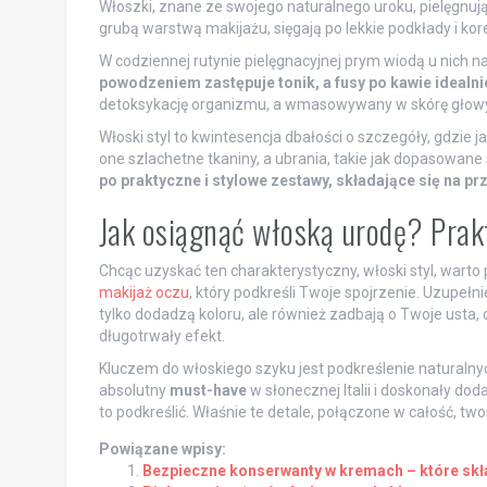
Włoszki, znane ze swojego naturalnego uroku, pielęgnują 
grubą warstwą makijażu, sięgają po lekkie podkłady i kore
W codziennej rutynie pielęgnacyjnej prym wiodą u nich na
powodzeniem zastępuje tonik, a fusy po kawie idealnie
detoksykację organizmu, a wmasowywany w skórę głowy
Włoski styl to kwintesencja dbałości o szczegóły, gdzie j
one szlachetne tkaniny, a ubrania, takie jak dopasowane s
po praktyczne i stylowe zestawy, składające się na pr
Jak osiągnąć włoską urodę? Pra
Chcąc uzyskać ten charakterystyczny, włoski styl, warto
makijaż oczu
, który podkreśli Twoje spojrzenie. Uzupeł
tylko dodadzą koloru, ale również zadbają o Twoje usta, 
długotrwały efekt.
Kluczem do włoskiego szyku jest podkreślenie naturalny
absolutny
must-have
w słonecznej Italii i doskonały doda
to podkreślić. Właśnie te detale, połączone w całość, two
Powiązane wpisy:
Bezpieczne konserwanty w kremach – które skła