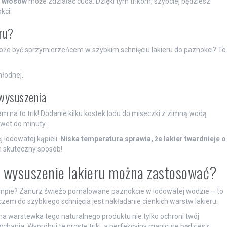
o włosów
może zdziałać cuda. Dzięki tym trikom, szybciej będziesz
kci.
ru?
może być sprzymierzeńcem w szybkim schnięciu lakieru do paznokci? To
łodnej.
wysuszenia
na to trik! Dodanie kilku kostek lodu do miseczki z zimną wodą
awet do minuty.
lodowatej kąpieli.
Niska temperatura sprawia, że lakier twardnieje o
m skuteczny sposób!
 wysuszenie lakieru można zastosować?
empie? Zanurz świeżo pomalowane paznokcie w lodowatej wodzie – to
zem do szybkiego schnięcia jest nakładanie cienkich warstw lakieru.
tna warstewka tego naturalnego produktu nie tylko ochroni twój
hania. Wypróbuj te proste triki, a perfekcyjny manicure będziesz