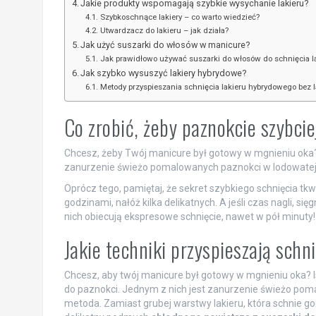
Jakie produkty wspomagają szybkie wysychanie lakieru?
Szybkoschnące lakiery – co warto wiedzieć?
Utwardzacz do lakieru – jak działa?
Jak użyć suszarki do włosów w manicure?
Jak prawidłowo używać suszarki do włosów do schnięcia l
Jak szybko wysuszyć lakiery hybrydowe?
Metody przyspieszania schnięcia lakieru hybrydowego bez 
Co zrobić, żeby paznokcie szybci
Chcesz, żeby Twój manicure był gotowy w mgnieniu oka? J
zanurzenie świeżo pomalowanych paznokci w lodowatej 
Oprócz tego, pamiętaj, że sekret szybkiego schnięcia tkw
godzinami, nałóż kilka delikatnych. A jeśli czas nagli, si
nich obiecują ekspresowe schnięcie, nawet w pół minuty!
Jakie techniki przyspieszają schn
Chcesz, aby twój manicure był gotowy w mgnieniu oka? Is
do paznokci. Jednym z nich jest zanurzenie świeżo po
metoda. Zamiast grubej warstwy lakieru, która schnie godz