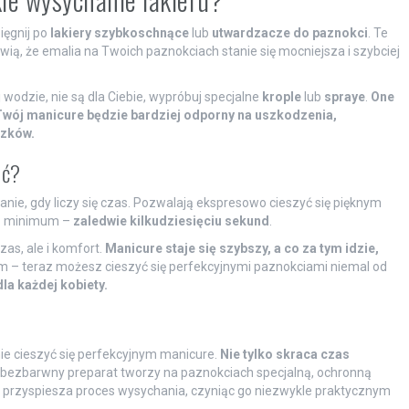
ięgnij po
lakiery szybkoschnące
lub
utwardzacze do paznokci
. Te
wią, że emalia na Twoich paznokciach stanie się mocniejsza i szybciej
wodzie, nie są dla Ciebie, wypróbuj specjalne
krople
lub
spraye
.
One
Twój manicure będzie bardziej odporny na uszkodzenia,
ązków.
eć?
anie, gdy liczy się czas. Pozwalają ekspresowo cieszyć się pięknym
do minimum –
zaledwie kilkudziesięciu sekund
.
zas, ale i komfort.
Manicure staje się szybszy, a co za tym idzie,
 – teraz możesz cieszyć się perfekcyjnymi paznokciami niemal od
la każdej kobiety.
ie cieszyć się perfekcyjnym manicure.
Nie tylko skraca czas
bezbarwny preparat tworzy na paznokciach specjalną, ochronną
i przyspiesza proces wysychania, czyniąc go niezwykle praktycznym