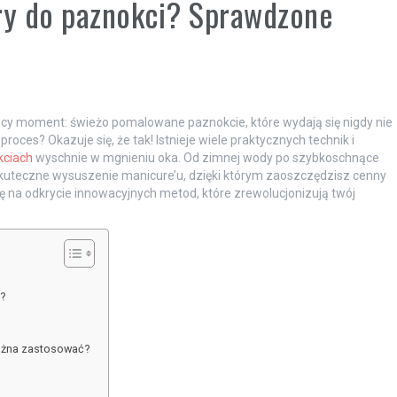
ery do paznokci? Sprawdzone
ący moment: świeżo pomalowane paznokcie, które wydają się nigdy nie
roces? Okazuje się, że tak! Istnieje wiele praktycznych technik i
kciach
wyschnie w mgnieniu oka. Od zimnej wody po szybkoschnące
 skuteczne wysuszenie manicure’u, dzięki którym zaoszczędzisz cenny
ę na odkrycie innowacyjnych metod, które zrewolucjonizują twój
i?
ożna zastosować?