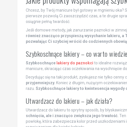
Chcesz, by Twój manicure był gotowy w mgnieniu oka? S
pierwsze pozwolą Ci zaoszczędzić czas, a te drugie spra
osiągnie pełną twardość.
Jeśli domowe metody, jak zanurzanie paznokci w zimnej 
również znacząco przyspieszą wysychanie lakieru, a 
pozwalając Ci szybciej wrócić do codziennych obowi
Szybkoschnące lakiery – co warto wiedzi
Szybkoschnące
lakiery do paznokci
to idealne rozwiąz
manicure, skracając czas oczekiwania na wyschnięcie 
Decydując się na taki produkt, zyskujesz nie tylko cenny c
przyjemniejszy.
Koniec z długim, nużącym oczekiwaniem
razu.
Szybkoschnące lakiery to kwintesencja wygody d
Utwardzacz do lakieru – jak działa?
Utwardzacz do lakieru to sprytny sposób, by błyskawiczn
schnięcia, ale i znacząco zwiększa jego trwałość.
Ten 
powłokę, która zabezpiecza kolor przed uszkodzeniami 
rozwiązaniem dla każdej kobiety.