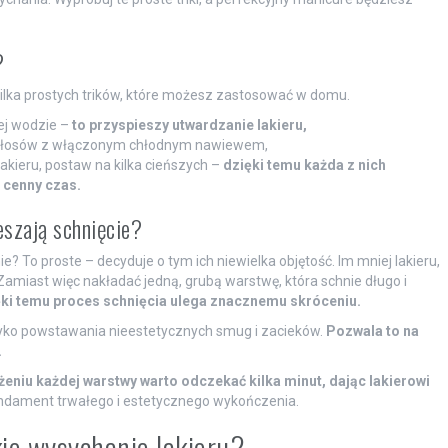
?
ilka prostych trików, które możesz zastosować w domu.
ej wodzie –
to przyspieszy utwardzanie lakieru,
o włosów z włączonym chłodnym nawiewem,
akieru, postaw na kilka cieńszych –
dzięki temu każda z nich
 cenny czas.
eszają schnięcie?
? To proste – decyduje o tym ich niewielka objętość. Im mniej lakieru,
. Zamiast więc nakładać jedną, grubą warstwę, która schnie długo i
ki temu proces schnięcia ulega znacznemu skróceniu.
yzyko powstawania nieestetycznych smug i zacieków.
Pozwala to na
.
żeniu każdej warstwy warto odczekać kilka minut, dając lakierowi
ndament trwałego i estetycznego wykończenia.
ie wysychanie lakieru?