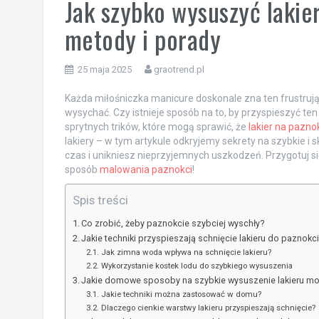
Jak szybko wysuszyć laki
metody i porady
25 maja 2025
graotrend.pl
Każda miłośniczka manicure doskonale zna ten frustruj
wysychać. Czy istnieje sposób na to, by przyspieszyć ten p
sprytnych trików, które mogą sprawić, że
lakier na pazno
lakiery – w tym artykule odkryjemy sekrety na szybkie i
czas i unikniesz nieprzyjemnych uszkodzeń. Przygotuj si
sposób
malowania paznokci
!
Spis treści
Co zrobić, żeby paznokcie szybciej wyschły?
Jakie techniki przyspieszają schnięcie lakieru do paznokc
Jak zimna woda wpływa na schnięcie lakieru?
Wykorzystanie kostek lodu do szybkiego wysuszenia
Jakie domowe sposoby na szybkie wysuszenie lakieru m
Jakie techniki można zastosować w domu?
Dlaczego cienkie warstwy lakieru przyspieszają schnięcie?