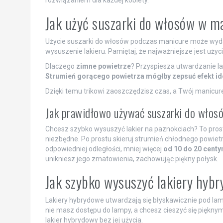
Jak użyć suszarki do włosów w m
Użycie suszarki do włosów podczas manicure może wyda
wysuszenie lakieru. Pamiętaj, że najważniejsze jest użyc
Dlaczego
zimne powietrze
? Przyspiesza utwardzanie l
Strumień gorącego powietrza mógłby zepsuć efekt id
Dzięki temu trikowi zaoszczędzisz czas, a Twój manicur
Jak prawidłowo używać suszarki do włosó
Chcesz szybko wysuszyć lakier na paznokciach? To prost
niezbędne. Po prostu skieruj strumień chłodnego powie
odpowiedniej odległości, mniej więcej
od 10 do 20 cent
unikniesz jego zmatowienia, zachowując piękny połysk.
Jak szybko wysuszyć lakiery hyb
Lakiery hybrydowe utwardzają się błyskawicznie pod lamp
nie masz dostępu do lampy, a chcesz cieszyć się piękny
lakier hybrydowy bez jej użycia.