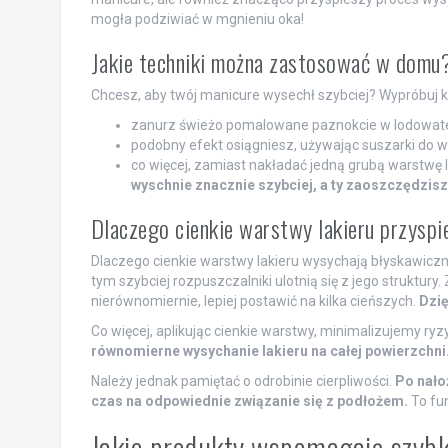
mogła podziwiać w mgnieniu oka!
Jakie techniki można zastosować w domu
Chcesz, aby twój manicure wysechł szybciej? Wypróbuj k
zanurz świeżo pomalowane paznokcie w lodowat
podobny efekt osiągniesz, używając suszarki d
co więcej, zamiast nakładać jedną grubą warstwę l
wyschnie znacznie szybciej, a ty zaoszczędzisz
Dlaczego cienkie warstwy lakieru przyspi
Dlaczego cienkie warstwy lakieru wysychają błyskawicznie
tym szybciej rozpuszczalniki ulotnią się z jego struktury
nierównomiernie, lepiej postawić na kilka cieńszych.
Dzię
Co więcej, aplikując cienkie warstwy, minimalizujemy r
równomierne wysychanie lakieru na całej powierzchni
Należy jednak pamiętać o odrobinie cierpliwości.
Po nało
czas na odpowiednie związanie się z podłożem.
To fu
Jakie produkty wspomagają szybk