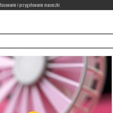
tosowanie i przygotowanie maseczki
wić ich kondycję?
domowe sposoby na redukcję
wytrzymałość, personalizacja i ekologia w jednym
 uniknąć uszkodzeń?
 gładkiej skóry i jej zalety