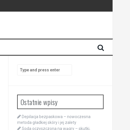
Search
for:
Ostatnie wpisy
Depilacja bezpaskowa – nowoczesna
metoda gładkiej skóry i jej zalety
Soda oczyszczona na wągry – skutki,