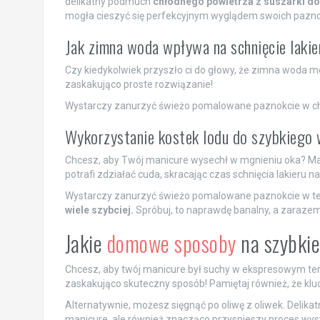
delikatny podmuch
chłodnego powietrza z suszarki d
mogła cieszyć się perfekcyjnym wyglądem swoich pazno
Jak zimna woda wpływa na schnięcie lakie
Czy kiedykolwiek przyszło ci do głowy, że zimna woda 
zaskakująco proste rozwiązanie!
Wystarczy zanurzyć świeżo pomalowane paznokcie w ch
Wykorzystanie kostek lodu do szybkiego 
Chcesz, aby Twój manicure wysechł w mgnieniu oka? Mam 
potrafi zdziałać cuda, skracając czas schnięcia lakieru n
Wystarczy zanurzyć świeżo pomalowane paznokcie w tej 
wiele szybciej.
Spróbuj, to naprawdę banalny, a zaraze
Jakie
domowe sposoby
na szybkie
Chcesz, aby twój manicure był suchy w ekspresowym t
zaskakująco skuteczny sposób! Pamiętaj również, że kluc
Alternatywnie, możesz sięgnąć po oliwę z oliwek. Delika
manicure, ale również znacząco przyspieszy proces wysyc