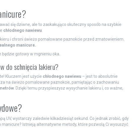
anicure?
wać się dziwne, ale to zaskakująco skuteczny sposób na szybkie
ie
chłodnego nawiewu
.
akieru i chroni świeżo pomalowane paznokcie przed zmatowieniem.
ealnego manicure.
e będzie gotowy w mgnieniu oka.
w do schnięcia lakieru?
e! Kluczem jest użycie
chłodnego nawiewu
– jest to absolutnie
trza na świeżo pomalowane paznokcie, pamiętając o zachowaniu
ymetrów
. Dzięki temu przyspieszysz wysychanie lakieru i, co ważne,
rydowe?
ą UV, wystarczy zaledwie kilkadziesiąt sekund. Co jednak zrobić, gdy
m manicure? Istnieją alternatywne metody, które pozwolą Ci wysuszyć