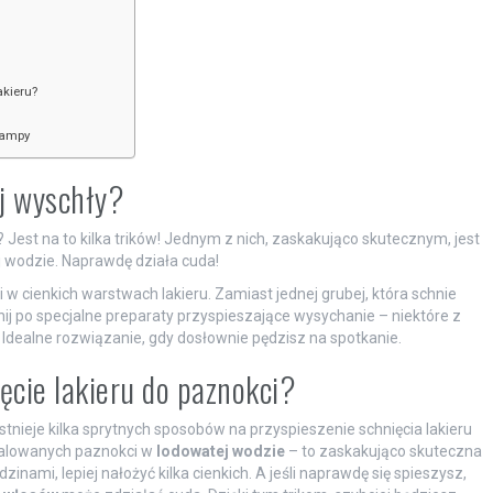
akieru?
lampy
ej wyschły?
est na to kilka trików! Jednym z nich, zaskakująco skutecznym, jest
wodzie. Naprawdę działa cuda!
i w cienkich warstwach lakieru. Zamiast jednej grubej, która schnie
ęgnij po specjalne preparaty przyspieszające wysychanie – niektóre z
 Idealne rozwiązanie, gdy dosłownie pędzisz na spotkanie.
ięcie lakieru do paznokci?
tnieje kilka sprytnych sposobów na przyspieszenie schnięcia lakieru
malowanych paznokci w
lodowatej wodzie
– to zaskakująco skuteczna
inami, lepiej nałożyć kilka cienkich. A jeśli naprawdę się spieszysz,