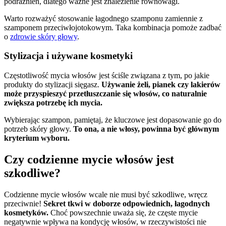
podrażnień, dlatego ważne jest znalezienie równowagi.
Warto rozważyć stosowanie łagodnego szamponu zamiennie z
szamponem przeciwłojotokowym. Taka kombinacja pomoże zadbać
o
zdrowie skóry głowy
.
Stylizacja i używane kosmetyki
Częstotliwość mycia włosów jest ściśle związana z tym, po jakie
produkty do stylizacji sięgasz.
Używanie żeli, pianek czy lakierów
może przyspieszyć przetłuszczanie się włosów, co naturalnie
zwiększa potrzebę ich mycia.
Wybierając szampon, pamiętaj, że kluczowe jest dopasowanie go do
potrzeb skóry głowy.
To ona, a nie włosy, powinna być głównym
kryterium wyboru.
Czy codzienne mycie włosów jest
szkodliwe?
Codzienne mycie włosów wcale nie musi być szkodliwe, wręcz
przeciwnie!
Sekret tkwi w doborze odpowiednich, łagodnych
kosmetyków.
Choć powszechnie uważa się, że częste mycie
negatywnie wpływa na kondycję włosów, w rzeczywistości nie