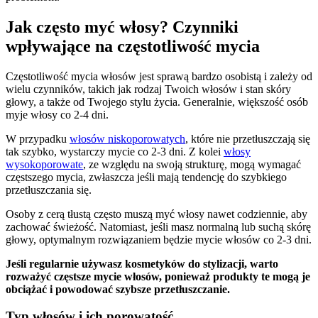
Jak często myć włosy? Czynniki
wpływające na częstotliwość mycia
Częstotliwość mycia włosów jest sprawą bardzo osobistą i zależy od
wielu czynników, takich jak rodzaj Twoich włosów i stan skóry
głowy, a także od Twojego stylu życia. Generalnie, większość osób
myje włosy co 2-4 dni.
W przypadku
włosów niskoporowatych
, które nie przetłuszczają się
tak szybko, wystarczy mycie co 2-3 dni. Z kolei
włosy
wysokoporowate
, ze względu na swoją strukturę, mogą wymagać
częstszego mycia, zwłaszcza jeśli mają tendencję do szybkiego
przetłuszczania się.
Osoby z cerą tłustą często muszą myć włosy nawet codziennie, aby
zachować świeżość. Natomiast, jeśli masz normalną lub suchą skórę
głowy, optymalnym rozwiązaniem będzie mycie włosów co 2-3 dni.
Jeśli regularnie używasz kosmetyków do stylizacji, warto
rozważyć częstsze mycie włosów, ponieważ produkty te mogą je
obciążać i powodować szybsze przetłuszczanie.
Typ włosów i ich porowatość