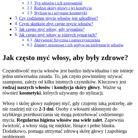
Typ włosów i ich porowatość
Rodzaj skóry głowy i jej kondycja
Stylizacja i używane kosmetyki
Czy codzienne mycie włosów jest szkodliwe?
Czym skutkuje zbyt częste mycie włosów?
Jak często myć włosy, gdy wypadają?
Jak często myć włosy w różnych sytuacjach?
Aktywność fizyczna i zanieczyszczenia
Zmiany sezonowe i ich wpływ na pielęgnację włosów
Jak często myć włosy, aby były zdrowe?
Częstotliwość mycia włosów jest bardzo indywidualna i nie istnieje
jedna uniwersalna zasada. To, jak często powinniśmy używać
szamponu, zależy od kilku istotnych czynników. Kluczowy jest
rodzaj naszych włosów
i
kondycja skóry głowy
. Ważne są
również
kosmetyki
, których używamy do stylizacji.
Włosy i skórę głowy najlepiej myć, gdy czujemy taką potrzebę, ale
nie rzadziej niż co
2-3 dni
. Osoby z włosami skłonnymi do
szybkiego przetłuszczania się mogą potrzebować codziennego
mycia.
Regularna higiena włosów ma wiele zalet
. Zapewnia
świeżość, a włosy stają się miękkie, lśniące i pełne blasku.
Dodatkowo, pomaga utrzymać zdrową skórę głowy i zapobiega
problemom.