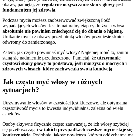
obawy, pamiętaj, że
regularne oczyszczanie skóry głowy jest
fundamentem jej zdrowia
.
Podczas mycia możesz zaobserwować zwiększoną ilość
wypadających włosów. Jest to naturalny etap cyklu życia włosa i
absolutnie nie powinien zniechęcać cię do dbania o higienę
.
Unikanie mycia z obawy przed utratą włosów przyniesie skutek
odwrotny do zamierzonego.
Zatem, jak często powinnaś myć włosy? Najlepiej robić to, zanim
staną się nadmiernie przetłuszczone. Pamiętaj, że
utrzymanie
czystości skóry głowy to podstawa, jeśli marzysz o mocnych i
zdrowych włosach, które zachwycają swoją kondycją
.
Jak często myć włosy w różnych
sytuacjach?
Utrzymywanie włosów w czystości jest kluczowe, ale optymalna
częstotliwość mycia to kwestia indywidualna, zależna od wielu
aspektów.
Osoby aktywne fizycznie często zauważają, że ich włosy szybciej
się przetłuszczają i
w takich przypadkach częstsze mycie staje się
koniecznością.
Podobnie, jakość powietrza, którym oddychamy, ma