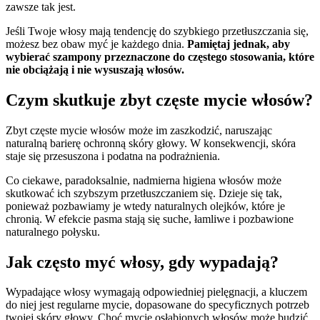
zawsze tak jest.
Jeśli Twoje włosy mają tendencję do szybkiego przetłuszczania się,
możesz bez obaw myć je każdego dnia.
Pamiętaj jednak, aby
wybierać szampony przeznaczone do częstego stosowania, które
nie obciążają i nie wysuszają włosów.
Czym skutkuje zbyt częste mycie włosów?
Zbyt częste mycie włosów może im zaszkodzić, naruszając
naturalną barierę ochronną skóry głowy. W konsekwencji, skóra
staje się przesuszona i podatna na podrażnienia.
Co ciekawe, paradoksalnie, nadmierna higiena włosów może
skutkować ich szybszym przetłuszczaniem się. Dzieje się tak,
ponieważ pozbawiamy je wtedy naturalnych olejków, które je
chronią. W efekcie pasma stają się suche, łamliwe i pozbawione
naturalnego połysku.
Jak często myć włosy, gdy wypadają?
Wypadające włosy wymagają odpowiedniej pielęgnacji, a kluczem
do niej jest regularne mycie, dopasowane do specyficznych potrzeb
twojej skóry głowy. Choć mycie osłabionych włosów może budzić