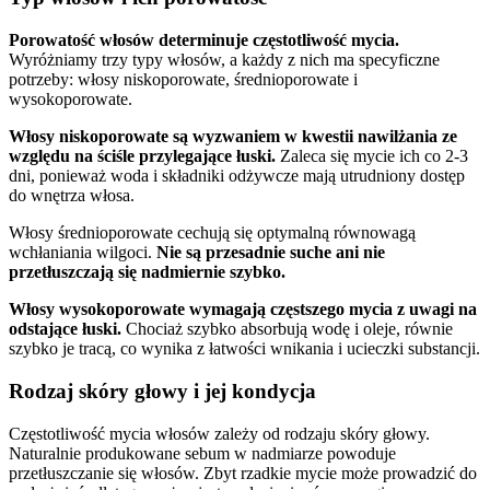
Porowatość włosów determinuje częstotliwość mycia.
Wyróżniamy trzy typy włosów, a każdy z nich ma specyficzne
potrzeby: włosy niskoporowate, średnioporowate i
wysokoporowate.
Włosy niskoporowate są wyzwaniem w kwestii nawilżania ze
względu na ściśle przylegające łuski.
Zaleca się mycie ich co 2-3
dni, ponieważ woda i składniki odżywcze mają utrudniony dostęp
do wnętrza włosa.
Włosy średnioporowate cechują się optymalną równowagą
wchłaniania wilgoci.
Nie są przesadnie suche ani nie
przetłuszczają się nadmiernie szybko.
Włosy wysokoporowate wymagają częstszego mycia z uwagi na
odstające łuski.
Chociaż szybko absorbują wodę i oleje, równie
szybko je tracą, co wynika z łatwości wnikania i ucieczki substancji.
Rodzaj skóry głowy i jej kondycja
Częstotliwość mycia włosów zależy od rodzaju skóry głowy.
Naturalnie produkowane sebum w nadmiarze powoduje
przetłuszczanie się włosów. Zbyt rzadkie mycie może prowadzić do