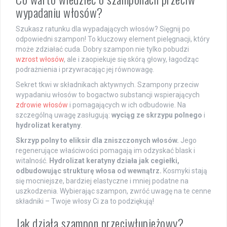
wypadaniu włosów?
Szukasz ratunku dla wypadających włosów? Sięgnij po
odpowiedni szampon! To kluczowy element pielęgnacji, który
może zdziałać cuda. Dobry szampon nie tylko pobudzi
wzrost włosów
, ale i zaopiekuje się skórą głowy, łagodząc
podrażnienia i przywracając jej równowagę.
Sekret tkwi w składnikach aktywnych. Szampony przeciw
wypadaniu włosów to bogactwo substancji wspierających
zdrowie włosów
i pomagających w ich odbudowie. Na
szczególną uwagę zasługują:
wyciąg ze skrzypu polnego
i
hydrolizat keratyny
.
Skrzyp polny to eliksir dla zniszczonych włosów.
Jego
regenerujące właściwości pomagają im odzyskać blask i
witalność.
Hydrolizat keratyny działa jak cegiełki,
odbudowując strukturę włosa od wewnątrz.
Kosmyki stają
się mocniejsze, bardziej elastyczne i mniej podatne na
uszkodzenia. Wybierając szampon, zwróć uwagę na te cenne
składniki – Twoje włosy Ci za to podziękują!
Jak działa szampon przeciwłupieżowy?