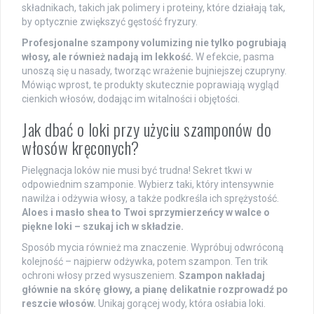
składnikach, takich jak polimery i proteiny, które działają tak,
by optycznie zwiększyć gęstość fryzury.
Profesjonalne szampony volumizing nie tylko pogrubiają
włosy, ale również nadają im lekkość.
W efekcie, pasma
unoszą się u nasady, tworząc wrażenie bujniejszej czupryny.
Mówiąc wprost, te produkty skutecznie poprawiają wygląd
cienkich włosów, dodając im witalności i objętości.
Jak dbać o loki przy użyciu szamponów do
włosów kręconych?
Pielęgnacja loków nie musi być trudna! Sekret tkwi w
odpowiednim szamponie. Wybierz taki, który intensywnie
nawilża i odżywia włosy, a także podkreśla ich sprężystość.
Aloes i masło shea to Twoi sprzymierzeńcy w walce o
piękne loki – szukaj ich w składzie.
Sposób mycia również ma znaczenie. Wypróbuj odwróconą
kolejność – najpierw odżywka, potem szampon. Ten trik
ochroni włosy przed wysuszeniem.
Szampon nakładaj
głównie na skórę głowy, a pianę delikatnie rozprowadź po
reszcie włosów.
Unikaj gorącej wody, która osłabia loki.