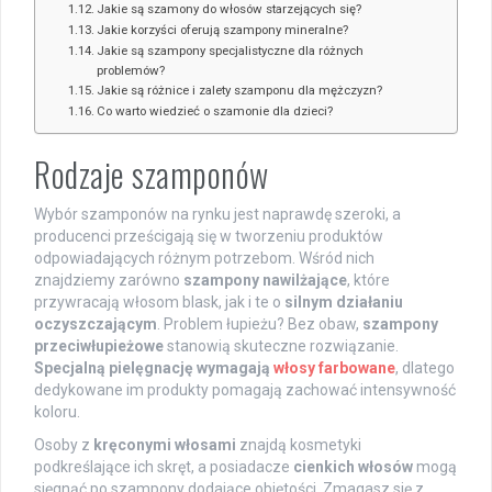
Jakie są szamony do włosów starzejących się?
Jakie korzyści oferują szampony mineralne?
Jakie są szampony specjalistyczne dla różnych
problemów?
Jakie są różnice i zalety szamponu dla mężczyzn?
Co warto wiedzieć o szamonie dla dzieci?
Rodzaje szamponów
Wybór szamponów na rynku jest naprawdę szeroki, a
producenci prześcigają się w tworzeniu produktów
odpowiadających różnym potrzebom. Wśród nich
znajdziemy zarówno
szampony nawilżające
, które
przywracają włosom blask, jak i te o
silnym działaniu
oczyszczającym
. Problem łupieżu? Bez obaw,
szampony
przeciwłupieżowe
stanowią skuteczne rozwiązanie.
Specjalną pielęgnację wymagają
włosy farbowane
, dlatego
dedykowane im produkty pomagają zachować intensywność
koloru.
Osoby z
kręconymi włosami
znajdą kosmetyki
podkreślające ich skręt, a posiadacze
cienkich włosów
mogą
sięgnąć po szampony dodające objętości. Zmagasz się z