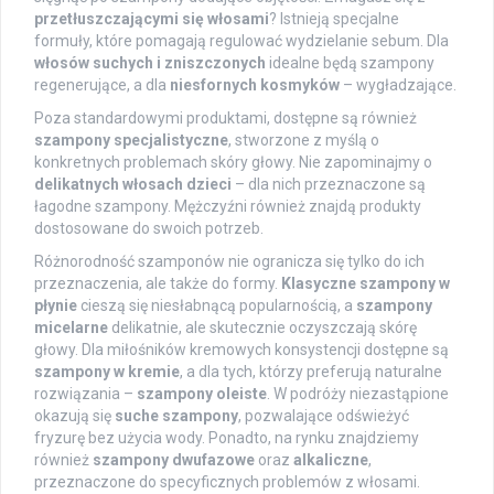
przetłuszczającymi się włosami
? Istnieją specjalne
formuły, które pomagają regulować wydzielanie sebum. Dla
włosów suchych i zniszczonych
idealne będą szampony
regenerujące, a dla
niesfornych kosmyków
– wygładzające.
Poza standardowymi produktami, dostępne są również
szampony specjalistyczne
, stworzone z myślą o
konkretnych problemach skóry głowy. Nie zapominajmy o
delikatnych włosach dzieci
– dla nich przeznaczone są
łagodne szampony. Mężczyźni również znajdą produkty
dostosowane do swoich potrzeb.
Różnorodność szamponów nie ogranicza się tylko do ich
przeznaczenia, ale także do formy.
Klasyczne szampony w
płynie
cieszą się niesłabnącą popularnością, a
szampony
micelarne
delikatnie, ale skutecznie oczyszczają skórę
głowy. Dla miłośników kremowych konsystencji dostępne są
szampony w kremie
, a dla tych, którzy preferują naturalne
rozwiązania –
szampony oleiste
. W podróży niezastąpione
okazują się
suche szampony
, pozwalające odświeżyć
fryzurę bez użycia wody. Ponadto, na rynku znajdziemy
również
szampony dwufazowe
oraz
alkaliczne
,
przeznaczone do specyficznych problemów z włosami.