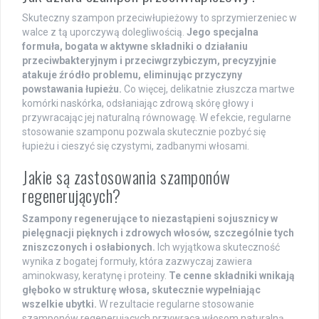
Skuteczny szampon przeciwłupieżowy to sprzymierzeniec w
walce z tą uporczywą dolegliwością.
Jego specjalna
formuła, bogata w aktywne składniki o działaniu
przeciwbakteryjnym i przeciwgrzybiczym, precyzyjnie
atakuje źródło problemu, eliminując przyczyny
powstawania łupieżu.
Co więcej, delikatnie złuszcza martwe
komórki naskórka, odsłaniając zdrową skórę głowy i
przywracając jej naturalną równowagę. W efekcie, regularne
stosowanie szamponu pozwala skutecznie pozbyć się
łupieżu i cieszyć się czystymi, zadbanymi włosami.
Jakie są zastosowania szamponów
regenerujących?
Szampony regenerujące to niezastąpieni sojusznicy w
pielęgnacji pięknych i zdrowych włosów, szczególnie tych
zniszczonych i osłabionych.
Ich wyjątkowa skuteczność
wynika z bogatej formuły, która zazwyczaj zawiera
aminokwasy, keratynę i proteiny.
Te cenne składniki wnikają
głęboko w strukturę włosa, skutecznie wypełniając
wszelkie ubytki.
W rezultacie regularne stosowanie
szamponów regenerujących przywraca włosom naturalną