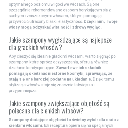
optymalnego poziomu wilgoci we włosach. Są one
szczególnie rekomendowane osobom borykającym się z
suchymi i zniszczonymi włosami, którym pomagają
przywrócić utracony blask i elastyczność.
Dzięki nim, Twoje
włosy mogą odzyskać witalność i zdrowy wygląd.
Jakie szampony wygładzające są najlepsze
dla gładkich włosów?
Aby cieszyć się idealnie gładkimi włosami, warto sięgnąć po
szampony, które oprócz oczyszczania, oferują również
działanie kondycjonujące.
Zawarte w nich składniki
pomagają okiełznać niesforne kosmyki, sprawiając, że
stają się one bardziej podatne na układanie.
Dzięki temu
stylizacja włosów staje się znacznie łatwiejsza i
przyjemniejsza.
Jakie szampony zwiększające objętość są
polecane dla cienkich włosów?
Szampony dodające objętości to świetny wybór dla osób z
cienkimi włosami.
Ich receptura opiera się na specjalnych