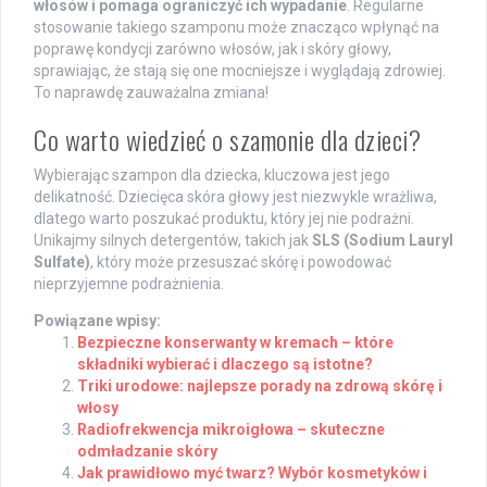
włosów i pomaga ograniczyć ich wypadanie
. Regularne
stosowanie takiego szamponu może znacząco wpłynąć na
poprawę kondycji zarówno włosów, jak i skóry głowy,
sprawiając, że stają się one mocniejsze i wyglądają zdrowiej.
To naprawdę zauważalna zmiana!
Co warto wiedzieć o szamonie dla dzieci?
Wybierając szampon dla dziecka, kluczowa jest jego
delikatność. Dziecięca skóra głowy jest niezwykle wrażliwa,
dlatego warto poszukać produktu, który jej nie podrażni.
Unikajmy silnych detergentów, takich jak
SLS (Sodium Lauryl
Sulfate)
, który może przesuszać skórę i powodować
nieprzyjemne podrażnienia.
Powiązane wpisy:
Bezpieczne konserwanty w kremach – które
składniki wybierać i dlaczego są istotne?
Triki urodowe: najlepsze porady na zdrową skórę i
włosy
Radiofrekwencja mikroigłowa – skuteczne
odmładzanie skóry
Jak prawidłowo myć twarz? Wybór kosmetyków i