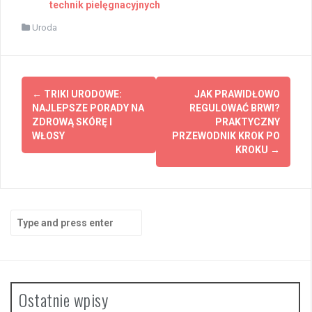
technik pielęgnacyjnych
Uroda
Post
←
TRIKI URODOWE:
JAK PRAWIDŁOWO
navigation
NAJLEPSZE PORADY NA
REGULOWAĆ BRWI?
ZDROWĄ SKÓRĘ I
PRAKTYCZNY
WŁOSY
PRZEWODNIK KROK PO
KROKU
→
Search
for:
Ostatnie wpisy