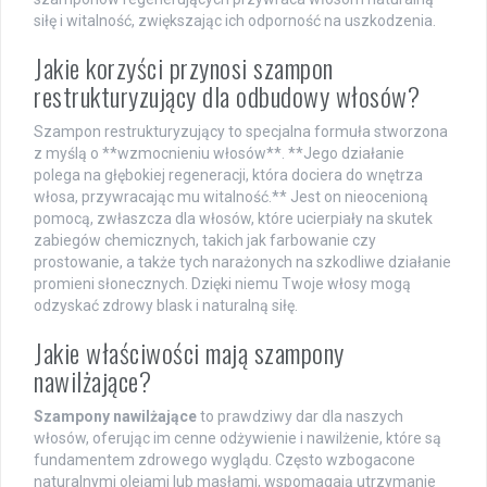
siłę i witalność, zwiększając ich odporność na uszkodzenia.
Jakie korzyści przynosi szampon
restrukturyzujący dla odbudowy włosów?
Szampon restrukturyzujący to specjalna formuła stworzona
z myślą o **wzmocnieniu włosów**. **Jego działanie
polega na głębokiej regeneracji, która dociera do wnętrza
włosa, przywracając mu witalność.** Jest on nieocenioną
pomocą, zwłaszcza dla włosów, które ucierpiały na skutek
zabiegów chemicznych, takich jak farbowanie czy
prostowanie, a także tych narażonych na szkodliwe działanie
promieni słonecznych. Dzięki niemu Twoje włosy mogą
odzyskać zdrowy blask i naturalną siłę.
Jakie właściwości mają szampony
nawilżające?
Szampony nawilżające
to prawdziwy dar dla naszych
włosów, oferując im cenne odżywienie i nawilżenie, które są
fundamentem zdrowego wyglądu. Często wzbogacone
naturalnymi olejami lub masłami, wspomagają utrzymanie