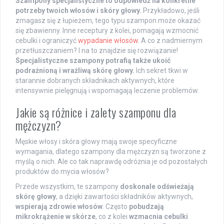
Szampony specjalistyczne to odpowiedź na konkretne
potrzeby twoich włosów i skóry głowy.
Przykładowo, jeśli
zmagasz się z łupieżem, tego typu szampon może okazać
się zbawienny. Inne receptury z kolei, pomagają wzmocnić
cebulki i ograniczyć
wypadanie włosów
. A co z nadmiernym
przetłuszczaniem? I na to znajdzie się rozwiązanie!
Specjalistyczne szampony potrafią także ukoić
podrażnioną i wrażliwą skórę głowy.
Ich sekret tkwi w
starannie dobranych składnikach aktywnych, które
intensywnie pielęgnują i wspomagają leczenie problemów.
Jakie są różnice i zalety szamponu dla
mężczyzn?
Męskie włosy i skóra głowy mają swoje specyficzne
wymagania, dlatego szampony dla mężczyzn są tworzone z
myślą o nich. Ale co tak naprawdę odróżnia je od pozostałych
produktów do mycia włosów?
Przede wszystkim, te szampony
doskonale odświeżają
skórę głowy
, a dzięki zawartości składników aktywnych,
wspierają zdrowie włosów
. Często
pobudzają
mikrokrążenie w skórze
, co z kolei
wzmacnia cebulki