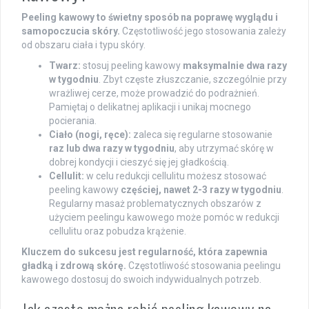
Peeling kawowy to świetny sposób na poprawę wyglądu i
samopoczucia skóry.
Częstotliwość jego stosowania zależy
od obszaru ciała i typu skóry.
Twarz:
stosuj peeling kawowy
maksymalnie dwa razy
w tygodniu
. Zbyt częste złuszczanie, szczególnie przy
wrażliwej cerze, może prowadzić do podrażnień.
Pamiętaj o delikatnej aplikacji i unikaj mocnego
pocierania.
Ciało (nogi, ręce):
zaleca się regularne stosowanie
raz lub dwa razy w tygodniu
, aby utrzymać skórę w
dobrej kondycji i cieszyć się jej gładkością.
Cellulit:
w celu redukcji cellulitu możesz stosować
peeling kawowy
częściej, nawet 2-3 razy w tygodniu
.
Regularny masaż problematycznych obszarów z
użyciem peelingu kawowego może pomóc w redukcji
cellulitu oraz pobudza krążenie.
Kluczem do sukcesu jest regularność, która zapewnia
gładką i zdrową skórę.
Częstotliwość stosowania peelingu
kawowego dostosuj do swoich indywidualnych potrzeb.