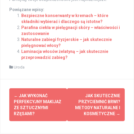
Powiązane wpisy:
Bezpieczne konserwanty w kremach – które
składniki wybierać i dlaczego są istotne?
Parafina ciekła w pielęgnacji skóry – właściwości i
zastosowanie
Naturalne zabiegi fryzjerskie – jak skutecznie
pielęgnować włosy?
Laminacja włosów żelatyną – jak skutecznie
przeprowadzić zabieg?
Uroda
Post
←
JAK WYKONAĆ
JAK SKUTECZNIE
navigation
PERFEKCYJNY MAKIJAŻ
PRZYCIEMNIĆ BRWI?
ZE SZTUCZNYMI
METODY NATURALNE I
RZĘSAMI?
KOSMETYCZNE
→