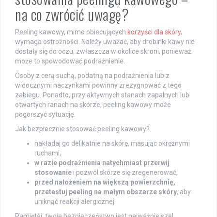
na co zwrócić uwagę?
Peeling kawowy, mimo obiecujących
korzyści dla skóry
,
wymaga ostrożności. Należy uważać, aby drobinki kawy nie
dostały się do oczu, zwłaszcza w okolice skroni, ponieważ
może to spowodować podrażnienie.
Osoby z cerą suchą, podatną na podrażnienia lub z
widocznymi naczynkami powinny zrezygnować z tego
zabiegu. Ponadto, przy aktywnych stanach zapalnych lub
otwartych ranach na skórze, peeling kawowy może
pogorszyć sytuację.
Jak bezpiecznie stosować peeling kawowy?
nakładaj go delikatnie na skórę, masując okrężnymi
ruchami,
w razie podrażnienia natychmiast przerwij
stosowanie
i pozwól skórze się zregenerować,
przed nałożeniem na większą powierzchnię,
przetestuj peeling na małym obszarze skóry
, aby
uniknąć reakcji alergicznej.
Pamiętaj, twoje bezpieczeństwo jest najważniejsze!