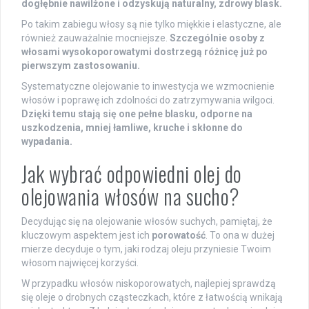
dogłębnie nawilżone i odzyskują naturalny, zdrowy blask.
Po takim zabiegu włosy są nie tylko miękkie i elastyczne, ale
również zauważalnie mocniejsze.
Szczególnie osoby z
włosami wysokoporowatymi dostrzegą różnicę już po
pierwszym zastosowaniu.
Systematyczne olejowanie to inwestycja we wzmocnienie
włosów i poprawę ich zdolności do zatrzymywania wilgoci.
Dzięki temu stają się one pełne blasku, odporne na
uszkodzenia, mniej łamliwe, kruche i skłonne do
wypadania.
Jak wybrać odpowiedni olej do
olejowania włosów na sucho?
Decydując się na olejowanie włosów suchych, pamiętaj, że
kluczowym aspektem jest ich
porowatość
. To ona w dużej
mierze decyduje o tym, jaki rodzaj oleju przyniesie Twoim
włosom najwięcej korzyści.
W przypadku włosów niskoporowatych, najlepiej sprawdzą
się oleje o drobnych cząsteczkach, które z łatwością wnikają