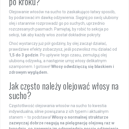
po kroku?
Olejowanie włosów na sucho to zaskakująco łatwy sposób,
by podarować im dawkę odżywienia. Sięgnij po swój ulubiony
olej i starannie rozprowadź go po suchych, uprzednio
rozczesanych pasmach. Pamiętaj, by robić to sekcja po
sekcji, tak aby każdy włos został dokładnie pokryty.
Choć wystarczy już pół godziny, by olej zaczął działać,
prawdziwe efekty zobaczysz, jeśli pozwolisz mu działać od
1,5 do 3 godzin
. Po upływie tego czasu, zemulguj olej
ulubioną odżywką, a następnie umyj włosy delikatnym
szamponem. I gotowe!
Włosy odwdzięczą się blaskiem i
zdrowym wyglądem.
Jak często należy olejować włosy na
sucho?
Częstotliwość olejowania włosów na sucho to kwestia
indywidualna, silnie powiązana z ich typem i aktualnym
stanem – to podstawa!
Włosy o normalnej strukturze
zazwyczaj dobrze reagują na pielęgnację olejową raz w
tygodniu, co zapewnia im odpowiednią porcję odżywienia.