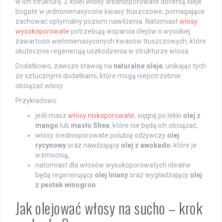
w ich strukturę. Z kolei włosy średnioporowate docenią oleje
bogate w jednonienasycone kwasy tłuszczowe, pomagające
zachować optymalny poziom nawilżenia. Natomiast
włosy
wysokoporowate
potrzebują wsparcia olejów o wysokiej
zawartości wielonienasyconych kwasów tłuszczowych, które
skutecznie regenerują uszkodzenia w strukturze włosa.
Dodatkowo, zawsze stawiaj na
naturalne oleje
, unikając tych
ze sztucznymi dodatkami, które mogą niepotrzebnie
obciążać włosy.
Przykładowo:
jeśli masz
włosy niskoporowate
, sięgnij po lekki
olej z
mango
lub
masło Shea
, które nie będą ich obciążać,
włosy średnioporowate polubią odżywczy
olej
rycynowy
oraz nawilżający
olej z awokado
, które je
wzmocnią,
natomiast dla włosów wysokoporowatych idealne
będą regenerujący
olej lniany
oraz wygładzający
olej
z pestek winogron
.
Jak olejować włosy na sucho – krok