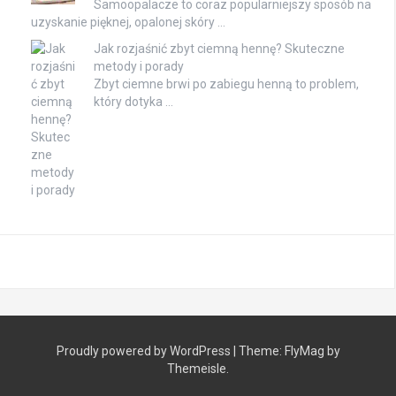
Samoopalacze to coraz popularniejszy sposób na
uzyskanie pięknej, opalonej skóry …
Jak rozjaśnić zbyt ciemną hennę? Skuteczne
metody i porady
Zbyt ciemne brwi po zabiegu henną to problem,
który dotyka …
Proudly powered by WordPress
|
Theme:
FlyMag
by
Themeisle.