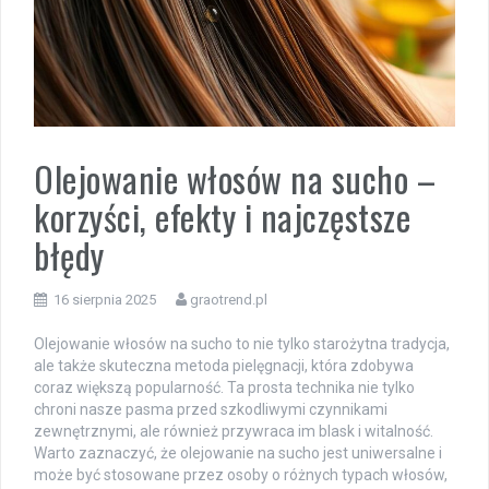
Olejowanie włosów na sucho –
korzyści, efekty i najczęstsze
błędy
16 sierpnia 2025
graotrend.pl
Olejowanie włosów na sucho to nie tylko starożytna tradycja,
ale także skuteczna metoda pielęgnacji, która zdobywa
coraz większą popularność. Ta prosta technika nie tylko
chroni nasze pasma przed szkodliwymi czynnikami
zewnętrznymi, ale również przywraca im blask i witalność.
Warto zaznaczyć, że olejowanie na sucho jest uniwersalne i
może być stosowane przez osoby o różnych typach włosów,