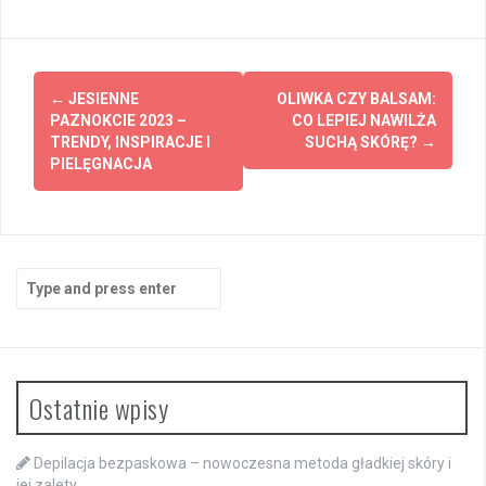
Post
←
JESIENNE
OLIWKA CZY BALSAM:
navigation
PAZNOKCIE 2023 –
CO LEPIEJ NAWILŻA
TRENDY, INSPIRACJE I
SUCHĄ SKÓRĘ?
→
PIELĘGNACJA
Search
for:
Ostatnie wpisy
Depilacja bezpaskowa – nowoczesna metoda gładkiej skóry i
jej zalety