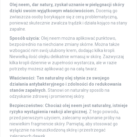
Olej neem, dar natury, zyskał uznanie w pielęgnacji skóry
dzięki swoim wyjątkowym właściwościom.
Docenią go
zwłaszcza osoby borykające się z cerą problematyczną,
ponieważ skutecznie zwalcza trądzik i działa kojąco na stany
zapalne.
Sposób użycia:
Olej neem można aplikować punktowo,
bezpośrednio na niechciane zmiany skórne. Można także
wzbogacić nim swój ulubiony krem, dodając kilka kropli.
Niewielką ilość olejku delikatnie wmasuj w skórę. Zazwyczaj
kilka kropli dziennie w zupełności wystarcza, ale w razie
potrzeby możesz aplikować go na całą twarz.
Właściwości:
Ten naturalny olej słynie ze swojego
działania antybakteryjnego i zdolności do redukowania
stanów zapalnych.
Stanowi on naturalny sposób na
odzyskanie zdrowej i promiennej skóry.
Bezpieczeństwo:
Chociaż olej neem jest naturalny, istnieje
ryzyko wystąpienia reakcji alergicznej.
Z tego powodu,
przed pierwszym użyciem, zalecamy wykonanie próby na
niewielkim fragmencie skóry. Pamiętaj, aby stosować go
wyłącznie na nieuszkodzoną skórę i przestrzegać
zalecanych dawek.