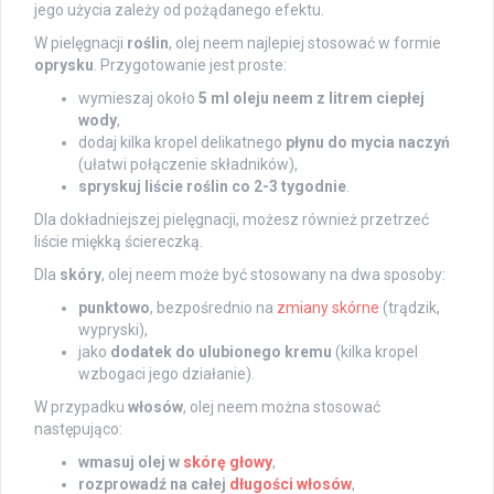
jego użycia zależy od pożądanego efektu.
W pielęgnacji
roślin
, olej neem najlepiej stosować w formie
oprysku
. Przygotowanie jest proste:
wymieszaj około
5 ml oleju neem z litrem ciepłej
wody
,
dodaj kilka kropel delikatnego
płynu do mycia naczyń
(ułatwi połączenie składników),
spryskuj liście roślin co 2-3 tygodnie
.
Dla dokładniejszej pielęgnacji, możesz również przetrzeć
liście miękką ściereczką.
Dla
skóry
, olej neem może być stosowany na dwa sposoby:
punktowo
, bezpośrednio na
zmiany skórne
(trądzik,
wypryski),
jako
dodatek do ulubionego kremu
(kilka kropel
wzbogaci jego działanie).
W przypadku
włosów
, olej neem można stosować
następująco:
wmasuj olej w
skórę głowy
,
rozprowadź na całej
długości włosów
,