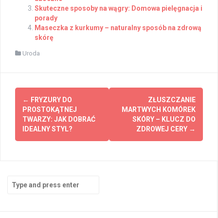
Skuteczne sposoby na wągry: Domowa pielęgnacja i
porady
Maseczka z kurkumy – naturalny sposób na zdrową
skórę
Uroda
Post
←
FRYZURY DO
ZŁUSZCZANIE
navigation
PROSTOKĄTNEJ
MARTWYCH KOMÓREK
TWARZY: JAK DOBRAĆ
SKÓRY – KLUCZ DO
IDEALNY STYL?
ZDROWEJ CERY
→
Search
for: