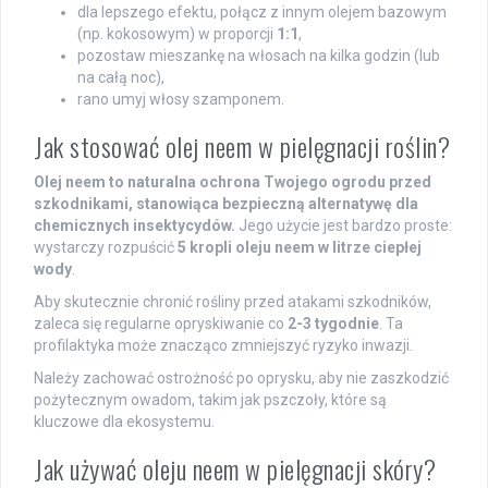
dla lepszego efektu, połącz z innym olejem bazowym
(np. kokosowym) w proporcji
1:1
,
pozostaw mieszankę na włosach na kilka godzin (lub
na całą noc),
rano umyj włosy szamponem.
Jak stosować olej neem w pielęgnacji roślin?
Olej neem to naturalna ochrona Twojego ogrodu przed
szkodnikami, stanowiąca bezpieczną alternatywę dla
chemicznych insektycydów.
Jego użycie jest bardzo proste:
wystarczy rozpuścić
5 kropli oleju neem w litrze ciepłej
wody
.
Aby skutecznie chronić rośliny przed atakami szkodników,
zaleca się regularne opryskiwanie co
2-3 tygodnie
. Ta
profilaktyka może znacząco zmniejszyć ryzyko inwazji.
Należy zachować ostrożność po oprysku, aby nie zaszkodzić
pożytecznym owadom, takim jak pszczoły, które są
kluczowe dla ekosystemu.
Jak używać oleju neem w pielęgnacji skóry?