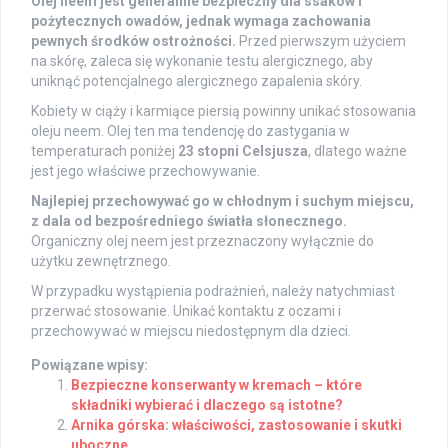
Olej neem jest generalnie bezpieczny dla ssaków i
pożytecznych owadów, jednak wymaga zachowania
pewnych środków ostrożności.
Przed pierwszym użyciem
na skórę, zaleca się wykonanie testu alergicznego, aby
uniknąć potencjalnego alergicznego zapalenia skóry.
Kobiety w ciąży i karmiące piersią powinny unikać stosowania
oleju neem. Olej ten ma tendencję do zastygania w
temperaturach poniżej
23 stopni Celsjusza
, dlatego ważne
jest jego właściwe przechowywanie.
Najlepiej przechowywać go w chłodnym i suchym miejscu,
z dala od bezpośredniego światła słonecznego.
Organiczny olej neem jest przeznaczony wyłącznie do
użytku zewnętrznego.
W przypadku wystąpienia podrażnień, należy natychmiast
przerwać stosowanie. Unikać kontaktu z oczami i
przechowywać w miejscu niedostępnym dla dzieci.
Powiązane wpisy:
Bezpieczne konserwanty w kremach – które
składniki wybierać i dlaczego są istotne?
Arnika górska: właściwości, zastosowanie i skutki
uboczne