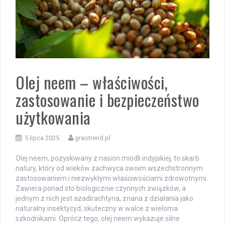
Olej neem – właściwości,
zastosowanie i bezpieczeństwo
użytkowania
5 lipca 2025
graotrend.pl
Olej neem, pozyskiwany z nasion miodli indyjskiej, to skarb
natury, który od wieków zachwyca swoim wszechstronnym
zastosowaniem i niezwykłymi właściwościami zdrowotnymi.
Zawiera ponad sto biologicznie czynnych związków, a
jednym z nich jest azadirachtyna, znana z działania jako
naturalny insektycyd, skuteczny w walce z wieloma
szkodnikami. Oprócz tego, olej neem wykazuje silne