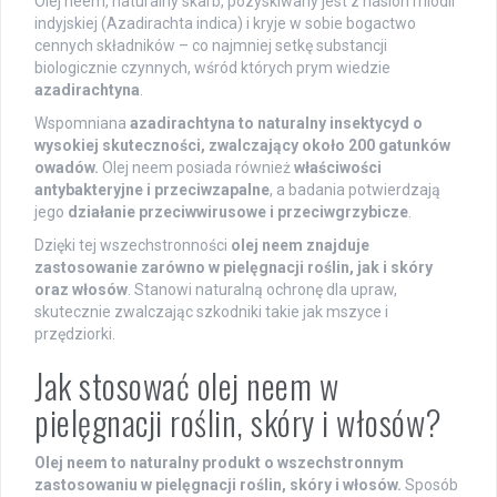
Olej neem, naturalny skarb, pozyskiwany jest z nasion miodli
indyjskiej (Azadirachta indica) i kryje w sobie bogactwo
cennych składników – co najmniej setkę substancji
biologicznie czynnych, wśród których prym wiedzie
azadirachtyna
.
Wspomniana
azadirachtyna to naturalny insektycyd o
wysokiej skuteczności, zwalczający około 200 gatunków
owadów.
Olej neem posiada również
właściwości
antybakteryjne i przeciwzapalne
, a badania potwierdzają
jego
działanie przeciwwirusowe i przeciwgrzybicze
.
Dzięki tej wszechstronności
olej neem znajduje
zastosowanie zarówno w pielęgnacji roślin, jak i skóry
oraz włosów
. Stanowi naturalną ochronę dla upraw,
skutecznie zwalczając szkodniki takie jak mszyce i
przędziorki.
Jak stosować olej neem w
pielęgnacji roślin, skóry i włosów?
Olej neem to naturalny produkt o wszechstronnym
zastosowaniu w pielęgnacji roślin, skóry i włosów.
Sposób