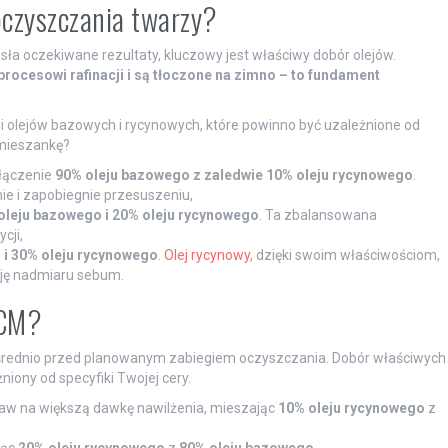
oczyszczania twarzy?
a oczekiwane rezultaty, kluczowy jest właściwy dobór olejów.
procesowi rafinacji i są tłoczone na zimno – to fundament
ji olejów bazowych i rycynowych, które powinno być uzależnione od
 mieszankę?
łączenie
90% oleju bazowego z zaledwie 10% oleju rycynowego
.
ie i zapobiegnie przesuszeniu,
oleju bazowego i 20% oleju rycynowego
. Ta zbalansowana
cji,
 i 30% oleju rycynowego
.
Olej rycynowy
, dzięki swoim właściwościom,
ję nadmiaru sebum.
OCM?
średnio przed planowanym zabiegiem oczyszczania. Dobór właściwych
niony od specyfiki Twojej cery.
taw na większą dawkę nawilżenia, mieszając
10% oleju rycynowego
z
ząc
20% oleju rycynowego
z
80% oleju bazowego
,