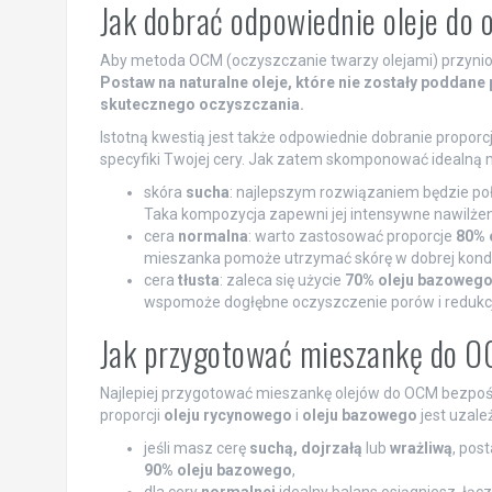
Jak dobrać odpowiednie oleje do 
Aby metoda OCM (oczyszczanie twarzy olejami) przyniosł
Postaw na naturalne oleje, które nie zostały poddane 
skutecznego oczyszczania.
Istotną kwestią jest także odpowiednie dobranie proporc
specyfiki Twojej cery. Jak zatem skomponować idealną
skóra
sucha
: najlepszym rozwiązaniem będzie po
Taka kompozycja zapewni jej intensywne nawilżen
cera
normalna
: warto zastosować proporcje
80% 
mieszanka pomoże utrzymać skórę w dobrej kondy
cera
tłusta
: zaleca się użycie
70% oleju bazowego
wspomoże dogłębne oczyszczenie porów i redukc
Jak przygotować mieszankę do 
Najlepiej przygotować mieszankę olejów do OCM bezpo
proporcji
oleju rycynowego
i
oleju bazowego
jest uzależ
jeśli masz cerę
suchą, dojrzałą
lub
wrażliwą
, pos
90% oleju bazowego
,
dla cery
normalnej
idealny balans osiągniesz, łąc