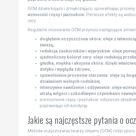
OCM działa kojąco i zmiękczająco, spowalniając procesy 
wzmocnić rzęsy i paznokcie.
Pierwsze efekty są widocz
cery.
Regularne stosowanie OCM przynosi następujące zmian
dogłębnie oczyszczona skóra: oleje z łatwością
świeżą,
redukcja zaskórników i wyprysków: oleje poma
ujednolicony koloryt cery: oleje redukują przeb
gładka, miękka i ukojona skóra: dzięki właściw
dotyku i wygląda zdrowo,
spowolnienie procesów starzenia: oleje są bog
działaniem wolnych rodników,
intensywne nawilżenie i odżywienie: oleje wzmac
utratą wilgoci i szkodliwymi czynnikami zewnęt
wzmocnione rzęsy i paznokcie: odżywcze składni
poprawiając ich kondycję.
Jakie są najczęstsze pytania o oc
Metoda oczyszczania twarzy olejami (OCM) rodzi sporo wą