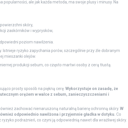
 popularności, ale jak każda metoda, ma swoje plusy i minusy. Na
powierzchni skóry,
kcji zaskórników i wyprysków,
dpowiedni poziom nawilżenia.
y. Istnieje ryzyko zapychania porów, szczególnie przy źle dobranym
nej mieszanki olejów.
ernej produkcji sebum, co często martwi osoby z cerą tłustą.
ująco prosty sposób na piękną cerę.
Wykorzystuje on zasadę, że
skutecznym orężem w walce z sebum, zanieczyszczeniami i
e również zachować nienaruszoną naturalną barierę ochronną skóry.
W
le również odpowiednio nawilżona i przyjemnie gładka w dotyku.
Co
 ryzyko podrażnień, co czyni ją odpowiednią nawet dla wrażliwej skóry.