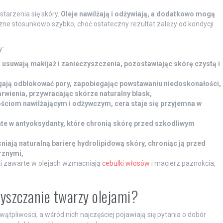
starzenia się skóry.
Oleje nawilżają i odżywiają, a dodatkowo mogą
ne stosunkowo szybko, choć ostateczny rezultat zależy od kondycji
y:
 usuwają makijaż i zanieczyszczenia, pozostawiając skórę czystą i
gają odblokować pory, zapobiegając powstawaniu niedoskonałości,
arwienia, przywracając skórze naturalny blask,
ościom nawilżającym i odżywczym, cera staje się przyjemna w
ate w antyoksydanty, które chronią skórę przed szkodliwym
niają naturalną barierę hydrolipidową skóry, chroniąc ją przed
rznymi,
ki zawarte w olejach wzmacniają
cebulki włosów
i macierz paznokcia,
zyszczanie twarzy olejami?
tpliwości, a wśród nich najczęściej pojawiają się pytania o dobór