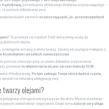
b
trądzikowej
, potrzebujesz silniejszego działania oczyszczającego –
o
, co pomoże odblokować pory.
 właściwościach zarówno
oczyszczających
, jak i
przeciwzapalnych
.
?
ejami
? To prostsze niż myślisz! Zwilż skórę letnią wodą, by
ę ulubionych olejów.
ać, a następnie wmasuj w skórę twarzy. Zacznij od usunięcia makijażu z
em kosmetyków i wszelkich zanieczyszczeń
.
iepło pomoże otworzyć pory, co ułatwi dokładne oczyszczenie.
razy, ponieważ
to właśnie ten krok jest sercem metody OCM
.
 twarz chłodną wodą.
Po tym zabiegu Twoja skóra będzie czysta,
sposób na naturalną pielęgnację cery.
e twarzy olejami?
 pielęgnacji oferująca szereg korzyści dla skóry. Można oczekiwać
rczywych zaskórników i wyprysków. Dzięki temu
koloryt cery ulega