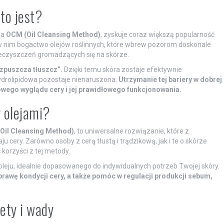
to jest?
da
OCM (Oil Cleansing Method)
, zyskuje coraz większą popularność
ę w nim bogactwo olejów roślinnych, które wbrew pozorom doskonale
eczyszczeń gromadzących się na skórze.
ozpuszcza tłuszcz”.
Dzięki temu skóra zostaje efektywnie
hydrolipidowa pozostaje nienaruszona.
Utrzymanie tej bariery w dobrej
wego wyglądu cery i jej prawidłowego funkcjonowania.
y olejami?
Oil Cleansing Method)
, to uniwersalne rozwiązanie, które z
ery. Zarówno osoby z cerą tłustą i trądzikową, jak i te o skórze
 korzyści z tej metody.
leju, idealnie dopasowanego do indywidualnych potrzeb Twojej skóry.
rawę kondycji cery, a także pomóc w regulacji produkcji sebum,
ety i wady