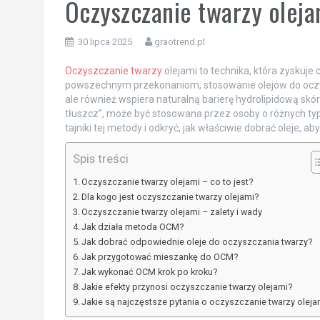
Oczyszczanie twarzy oleja
30 lipca 2025
graotrend.pl
Oczyszczanie twarzy
olejami to technika, która zyskuje
powszechnym przekonaniom, stosowanie olejów do oczysz
ale również wspiera naturalną barierę hydrolipidową skó
tłuszcz”, może być stosowana przez osoby o różnych typ
tajniki tej metody i odkryć, jak właściwie dobrać oleje, a
Spis treści
Oczyszczanie twarzy olejami – co to jest?
Dla kogo jest oczyszczanie twarzy olejami?
Oczyszczanie twarzy olejami – zalety i wady
Jak działa metoda OCM?
Jak dobrać odpowiednie oleje do oczyszczania twarzy?
Jak przygotować mieszankę do OCM?
Jak wykonać OCM krok po kroku?
Jakie efekty przynosi oczyszczanie twarzy olejami?
Jakie są najczęstsze pytania o oczyszczanie twarzy oleja