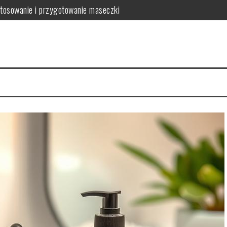
tosowanie i przygotowanie maseczki
wić ich kondycję?
domowe sposoby na redukcję
wytrzymałość, personalizacja i ekologia w jednym
 uniknąć uszkodzeń?
 gładkiej skóry i jej zalety