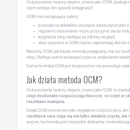
Oczyszczanie twarzy olejami, znane jako OCM, zyskuje na
czym polega ten sposób pielęgnacji?
OCM ma następujące zalety:
pozwala na dokładne usunięcie zanieczyszczeń z 
regularne stosowanie może przyczynić się do redu
wygładza cerę, nadając jej zdrowy wygląd,
oleje używane w OCM często zapewniają skórze o
Niestety, OCM, jak każda metoda pielęgnacji, ma też wad
oleju. Dlatego warto poświęcić czas na znalezienie ideal
Sama technika OCM jest bezpieczna i nie powoduje nadmi
Jak działa metoda OCM?
Oczyszczanie twarzy olejami, znane jako OCM, to zaskak
oleje doskonale rozpuszczają tłuszcze, co czyni je 
resztkami makijażu.
Dzięki OCM można nie tylko dogłębnie oczyścić pory, al
rezultacie cera staje się nie tylko idealnie czysta, a
ważne, ta metoda jest niezwykle delikatna, minimalizując