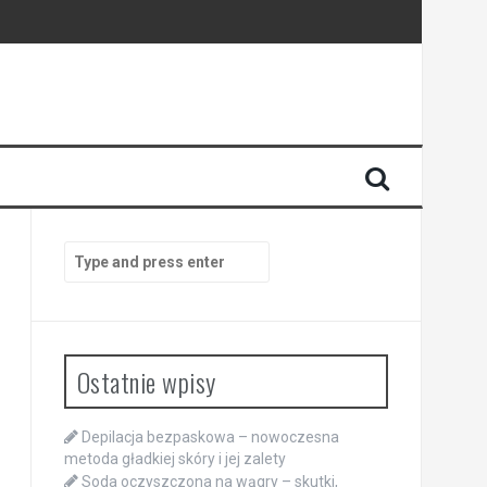
Search
for:
Ostatnie wpisy
Depilacja bezpaskowa – nowoczesna
metoda gładkiej skóry i jej zalety
Soda oczyszczona na wągry – skutki,