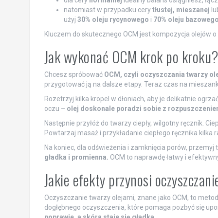
natomiast w przypadku cery
tłustej, mieszanej
lu
użyj
30% oleju rycynowego
i
70% oleju bazoweg
Kluczem do skutecznego OCM jest kompozycja olejów o
Jak wykonać OCM krok po kroku
Chcesz spróbować
OCM, czyli oczyszczania twarzy ol
przygotować ją na dalsze etapy. Teraz czas na mieszank
Rozetrzyj kilka kropel w dłoniach, aby je delikatnie ogrz
oczu –
olej doskonale poradzi sobie z rozpuszczeni
Następnie przyłóż do twarzy ciepły, wilgotny ręcznik. C
Powtarzaj masaż i przykładanie ciepłego ręcznika kilka 
Na koniec, dla odświeżenia i zamknięcia porów, przemyj
gładka i promienna.
OCM to naprawdę łatwy i efektywny 
Jakie efekty przynosi oczyszczani
Oczyszczanie twarzy olejami, znane jako OCM, to metoda
dogłębnego oczyszczenia, które pomaga pozbyć się upo
poprawie, a skóra staje się gładka.