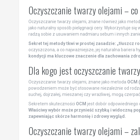
Oczyszczanie twarzy olejami – co 
Oczyszczanie twarzy olejami, znane również jako meto
jako naturalny sposób pielęgnacji cery. Wykorzystuje si
radzą sobie z usuwaniem nadmiaru sebum i innych zani
Sekret tej metody tkwi w prostej zasadzie: „tłuszcz r
oczyszczona, a co najważniejsze, jej naturalna bariera 
kondycji ma kluczowe znaczenie dla zachowania zdro
Dla kogo jest oczyszczanie twarz
Oczyszczanie twarzy olejami, znane jako metoda
OCM (
powodzeniem może być stosowane niezależnie od rodzaju c
suchej, dojrzałej, mieszanej czy wrażliwej, mogą czerpać
Sekretem skuteczności
OCM
jest dobór odpowiedniego o
Właściwy wybór może przynieść szybką i widoczną pop
zapewniając skórze harmonię i zdrowy wygląd.
Oczyszczanie twarzy olejami – zal