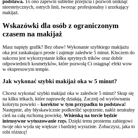
podstawa.
To ono zapewni subtelne przejścia i pozwoli uniknąć
nieestetycznych, ostrych linii, tworząc profesjonalny i urzekający
makijaż.
Wskazówki dla osób z ograniczonym
czasem na makijaż
Masz napięty grafik? Bez obaw! Wykonanie szybkiego makijażu
oka jest zaskakująco proste i zajmuje zaledwie 5 minut. Kluczem do
sukcesu jest wykorzystanie kilku sprytnych trików oraz dobór
odpowiednich kosmetyków, które pozwolą Ci osiągnąć efekt wow
w ekspresowym tempie.
Jak wykonać szybki makijaż oka w 5 minut?
Chcesz wykonać szybki makijaż oka w zaledwie 5 minut? Skup się
na kilku trikach, które naprawdę działają. Zacznij od wyrównania
kolorytu powieki –
korektor w tym przypadku to podstawa!
Następnie, aby błyskawicznie podkreślić spojrzenie, nałóż neutralny
cień na całą ruchomą powiekę.
Wisienką na torcie będzie
intensywne wytuszowanie rzęs.
Dzięki temu prostemu zabiegowi
twoje oko wyda się większe i bardziej wyraziste. Zobaczysz, jaka to
robi różnicę!