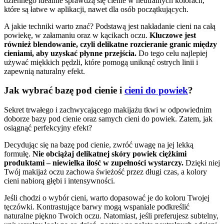
dziennego idealnie sprawdzą się cienie w neutralnych kolorach,
które są łatwe w aplikacji, nawet dla osób początkujących.
A jakie techniki warto znać? Podstawą jest nakładanie cieni na całą
powiekę, w załamaniu oraz w kącikach oczu.
Kluczowe jest
również blendowanie, czyli delikatne rozcieranie granic między
cieniami, aby uzyskać płynne przejścia.
Do tego celu najlepiej
używać miękkich pędzli, które pomogą uniknąć ostrych linii i
zapewnią naturalny efekt.
Jak wybrać bazę pod cienie i
cieni do powiek
?
Sekret trwałego i zachwycającego makijażu tkwi w odpowiednim
doborze bazy pod cienie oraz samych cieni do powiek. Zatem, jak
osiągnąć perfekcyjny efekt?
Decydując się na bazę pod cienie, zwróć uwagę na jej lekką
formułę.
Nie obciążaj delikatnej skóry powiek ciężkimi
produktami – niewielka ilość w zupełności wystarczy.
Dzięki niej
Twój makijaż oczu zachowa świeżość przez długi czas, a kolory
cieni nabiorą głębi i intensywności.
Jeśli chodzi o wybór cieni, warto dopasować je do koloru Twojej
tęczówki. Kontrastujące barwy mogą wspaniale podkreślić
naturalne piękno Twoich oczu. Natomiast, jeśli preferujesz subtelny,