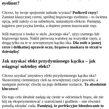
eyeliner?
Chcesz, by twoje spojrzenie nabrało wyrazu?
Podkreśl rzęsy!
Zamiast klasycznej czerni, spróbuj brązowego eyelinera – to świetna
opcja, jeśli zależy ci na subtelnym, naturalnym efekcie. Pamiętaj,
najpierw precyzyjna kreska, a dopiero potem tuszowanie rzęs.
Jeśli marzysz o looku w stylu „kociego oka”, użyj czarnego lub
brązowego tuszu. Nałóż pierwszą warstwę na wszystkie rzęsy, a
drugą tylko na te w zewnętrznym kąciku oka.
Dla osób o jasnej
cerze i delikatnej oprawie oczu, brązowa maskara to strzał w
dziesiątkę!
Jak uzyskać efekt przydymionego kącika – jak
osiągnąć subtelny efekt?
Chcesz uzyskać zmysłowy efekt przydymionego kącika oka?
Skoncentruj ciemniejszy cień na zewnętrznej części powieki, a
następnie poświęć chwilę na jego delikatne roztarcie.
To absolutnie
kluczowe!
Do tego celu idealnie nadają się cienie w odcieniach brązu, ale nie
bój się eksperymentować z szarościami i grafitem – one również
potrafią zdziałać cuda.
Pamiętaj, że perfekcyjne blendowanie to