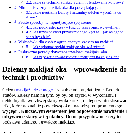
Jakie są techniki aplikacji cieni i blendowania kolorów?
Minimalistyczny makijaż oka dla początkujących
Jakie neutralne kolory i naturalny odcień wybrać na co
dzień?
Proste sposoby na hipnotyzujące spojrzenie
Jak podkreślić rzęsy – tusz do rzęs i brązowy eyeliner?
Jak uzyskać efekt przydymionego kącika – jak osiągnąć
subtelny efekt?
Wskazówki dla osób z ograniczonym czasem na makijaż
Jak wykonać szybki makijaż oka w 5 minut?
Praktyczne porady dotyczące trwałości makijażu oka
Jak zapewnić trwałość cieni i makijażu na cały dzień?
Dzienny makijaż oka – wprowadzenie do
technik i produktów
Celem
makijażu dziennego
jest subtelne uwydatnienie Twoich
atutów. Zależy nam na tym, by był on szybki w wykonaniu i
delikatny dla wrażliwej skóry wokół oczu, dlatego warto stosować
triki, które wizualnie powiększą oko i nadadzą mu promiennego
wyglądu.
Kluczowym elementem jest odpowiednie nawilżenie i
odżywienie skóry w tej okolicy.
Dobre przygotowanie cery to
podstawa udanego i trwałego makijażu.