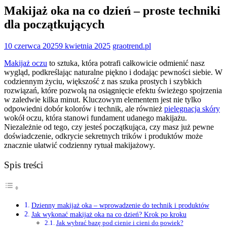
Makijaż oka na co dzień – proste techniki
dla początkujących
10 czerwca 2025
9 kwietnia 2025
graotrend.pl
Makijaż oczu
to sztuka, która potrafi całkowicie odmienić nasz
wygląd, podkreślając naturalne piękno i dodając pewności siebie. W
codziennym życiu, większość z nas szuka prostych i szybkich
rozwiązań, które pozwolą na osiągnięcie efektu świeżego spojrzenia
w zaledwie kilka minut. Kluczowym elementem jest nie tylko
odpowiedni dobór kolorów i technik, ale również
pielęgnacja skóry
wokół oczu, która stanowi fundament udanego makijażu.
Niezależnie od tego, czy jesteś początkująca, czy masz już pewne
doświadczenie, odkrycie sekretnych trików i produktów może
znacznie ułatwić codzienny rytuał makijażowy.
Spis treści
Dzienny makijaż oka – wprowadzenie do technik i produktów
Jak wykonać makijaż oka na co dzień? Krok po kroku
Jak wybrać bazę pod cienie i cieni do powiek?