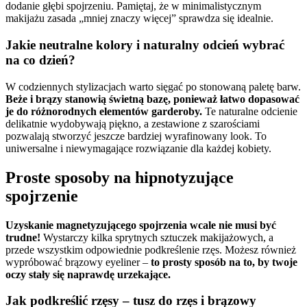
dodanie głębi spojrzeniu. Pamiętaj, że w minimalistycznym
makijażu zasada „mniej znaczy więcej” sprawdza się idealnie.
Jakie neutralne kolory i naturalny odcień wybrać
na co dzień?
W codziennych stylizacjach warto sięgać po stonowaną paletę barw.
Beże i brązy stanowią świetną bazę, ponieważ łatwo dopasować
je do różnorodnych elementów garderoby.
Te naturalne odcienie
delikatnie wydobywają piękno, a zestawione z szarościami
pozwalają stworzyć jeszcze bardziej wyrafinowany look. To
uniwersalne i niewymagające rozwiązanie dla każdej kobiety.
Proste sposoby na hipnotyzujące
spojrzenie
Uzyskanie magnetyzującego spojrzenia wcale nie musi być
trudne!
Wystarczy kilka sprytnych sztuczek makijażowych, a
przede wszystkim odpowiednie podkreślenie rzęs. Możesz również
wypróbować brązowy eyeliner –
to prosty sposób na to, by twoje
oczy stały się naprawdę urzekające.
Jak podkreślić rzęsy – tusz do rzęs i brązowy