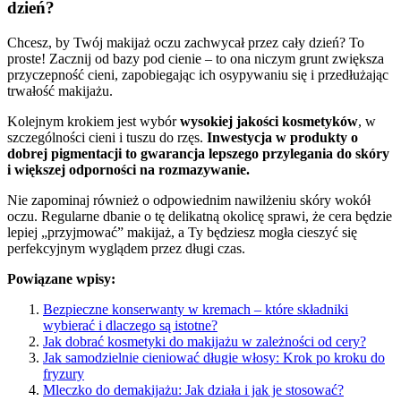
dzień?
Chcesz, by Twój makijaż oczu zachwycał przez cały dzień? To
proste! Zacznij od bazy pod cienie – to ona niczym grunt zwiększa
przyczepność cieni, zapobiegając ich osypywaniu się i przedłużając
trwałość makijażu.
Kolejnym krokiem jest wybór
wysokiej jakości kosmetyków
, w
szczególności cieni i tuszu do rzęs.
Inwestycja w produkty o
dobrej pigmentacji to gwarancja lepszego przylegania do skóry
i większej odporności na rozmazywanie.
Nie zapominaj również o odpowiednim nawilżeniu skóry wokół
oczu. Regularne dbanie o tę delikatną okolicę sprawi, że cera będzie
lepiej „przyjmować” makijaż, a Ty będziesz mogła cieszyć się
perfekcyjnym wyglądem przez długi czas.
Powiązane wpisy:
Bezpieczne konserwanty w kremach – które składniki
wybierać i dlaczego są istotne?
Jak dobrać kosmetyki do makijażu w zależności od cery?
Jak samodzielnie cieniować długie włosy: Krok po kroku do
fryzury
Mleczko do demakijażu: Jak działa i jak je stosować?