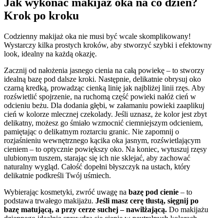
Jak wykonać makijaż oka na co dzień?
Krok po kroku
Codzienny makijaż oka nie musi być wcale skomplikowany!
Wystarczy kilka prostych kroków, aby stworzyć szybki i efektowny
look, idealny na każdą okazję.
Zacznij od nałożenia jasnego cienia na całą powiekę – to stworzy
idealną bazę pod dalsze kroki. Następnie, delikatnie obrysuj oko
czarną kredką, prowadząc cienką linię jak najbliżej linii rzęs. Aby
rozświetlić spojrzenie, na ruchomą część powieki nałóż cień w
odcieniu beżu. Dla dodania głębi, w załamaniu powieki zaaplikuj
cień w kolorze mlecznej czekolady. Jeśli uznasz, że kolor jest zbyt
delikatny, możesz go śmiało wzmocnić ciemniejszym odcieniem,
pamiętając o delikatnym roztarciu granic. Nie zapomnij o
rozjaśnieniu wewnętrznego kącika oka jasnym, rozświetlającym
cieniem – to optycznie powiększy oko. Na koniec, wytuszuj rzęsy
ulubionym tuszem, starając się ich nie sklejać, aby zachować
naturalny wygląd. Całość dopełni błyszczyk na ustach, który
delikatnie podkreśli Twój uśmiech.
Wybierając kosmetyki, zwróć uwagę na
bazę pod cienie
– to
podstawa trwałego makijażu.
Jeśli masz cerę tłustą, sięgnij po
bazę matującą, a przy cerze suchej – nawilżającą.
Do makijażu