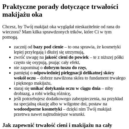
Praktyczne porady dotyczące trwałości
makijażu oka
Chcesz, by Twój makijaż oka wyglądał nieskazitelnie od rana do
wieczora? Mam kilka sprawdzonych trików, które Ci w tym
pomogą.
zacznij od
bazy pod cienie
– to ona sprawia, że kosmetyki
lepiej przylegają i dłużej się utrzymują,
zwróć uwagę na
jakość cieni do powiek
– te z niższej półki
często się osypują, psując cały efekt,
nie zapominaj o
dobrym tuszu do rzęs
,
pamiętaj o
odpowiedniej pielęgnacji delikatnej skóry
wokół oczu
– dobrze nawilżona skóra to fundament trwałego
i pięknego makijażu,
staraj się
unikać dotykania oczu w ciągu dnia
– niby
drobiazg, a robi wielką różnicę,
jeśli potrzebujesz dodatkowego zabezpieczenia, na przykład
na specjalną okazję albo w wilgotne dni, postaw na
wodoodporne kosmetyki
– dzięki nim Twój makijaż
przetrwa nawet najtrudniejsze warunki.
Jak zapewnić trwałość cieni i makijażu na cały