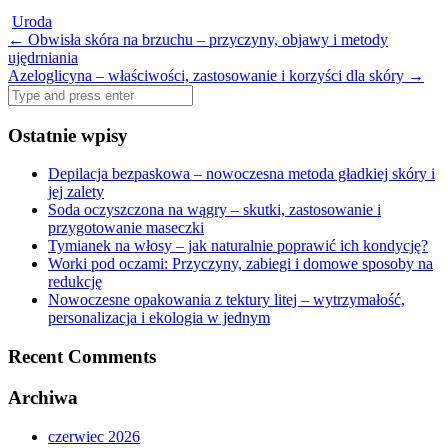
Uroda
Post
←
Obwisła skóra na brzuchu – przyczyny, objawy i metody
ujędrniania
navigation
Azeloglicyna – właściwości, zastosowanie i korzyści dla skóry
→
Search
for:
Ostatnie wpisy
Depilacja bezpaskowa – nowoczesna metoda gładkiej skóry i
jej zalety
Soda oczyszczona na wągry – skutki, zastosowanie i
przygotowanie maseczki
Tymianek na włosy – jak naturalnie poprawić ich kondycję?
Worki pod oczami: Przyczyny, zabiegi i domowe sposoby na
redukcję
Nowoczesne opakowania z tektury litej – wytrzymałość,
personalizacja i ekologia w jednym
Recent Comments
Archiwa
czerwiec 2026