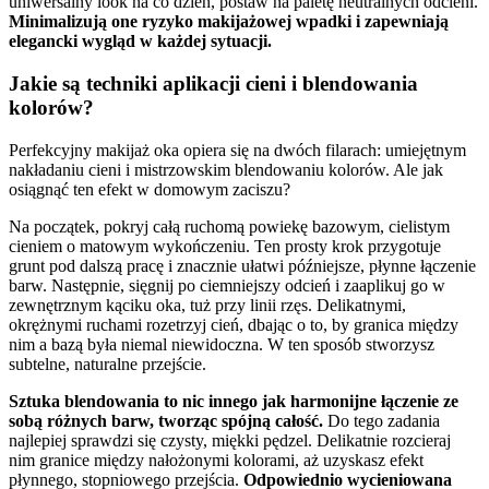
uniwersalny look na co dzień, postaw na paletę neutralnych odcieni.
Minimalizują one ryzyko makijażowej wpadki i zapewniają
elegancki wygląd w każdej sytuacji.
Jakie są techniki aplikacji cieni i blendowania
kolorów?
Perfekcyjny makijaż oka opiera się na dwóch filarach: umiejętnym
nakładaniu cieni i mistrzowskim blendowaniu kolorów. Ale jak
osiągnąć ten efekt w domowym zaciszu?
Na początek, pokryj całą ruchomą powiekę bazowym, cielistym
cieniem o matowym wykończeniu. Ten prosty krok przygotuje
grunt pod dalszą pracę i znacznie ułatwi późniejsze, płynne łączenie
barw. Następnie, sięgnij po ciemniejszy odcień i zaaplikuj go w
zewnętrznym kąciku oka, tuż przy linii rzęs. Delikatnymi,
okrężnymi ruchami rozetrzyj cień, dbając o to, by granica między
nim a bazą była niemal niewidoczna. W ten sposób stworzysz
subtelne, naturalne przejście.
Sztuka blendowania to nic innego jak harmonijne łączenie ze
sobą różnych barw, tworząc spójną całość.
Do tego zadania
najlepiej sprawdzi się czysty, miękki pędzel. Delikatnie rozcieraj
nim granice między nałożonymi kolorami, aż uzyskasz efekt
płynnego, stopniowego przejścia.
Odpowiednio wycieniowana