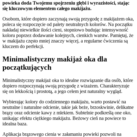
powieka doda Twojemu spojrzeniu głębi i wyrazistości, stając
się kluczowym elementem całego makijażu.
Osobom, które dopiero zaczynają swoją przygodę z makijażem oka,
poleca się rozpoczęcie od palety neutralnych kolorów. Na początku
nakładaj niewielkie ilości cieni, stopniowo budując intensywność
koloru poprzez dodawanie kolejnych, cienkich warstw. Pamiętaj, że
w makijażu często mniej znaczy więcej, a regularne ćwiczenia są
kluczem do perfekcji.
Minimalistyczny makijaż oka dla
początkujących
Minimalistyczny makijaż oka to idealne rozwiązanie dla osób, które
dopiero rozpoczynają swoją przygodę z wizażem. Charakteryzuje
się on lekkością i prostotą, a jego celem jest naturalny wygląd.
Wybierając kolory do codziennego makijażu, warto postawić na
neutralne i naturalne odcienie, takie jak beże, brzoskwinie, delikatne
brązy oraz odcienie kawy z mlekiem. Subtelnie podkreślą one oko,
unikając efektu ciężkiego makijażu. Beżowy cień na powiece to
idealna baza.
Aplikacja brązowego cienia w załamaniu powieki pozwoli na