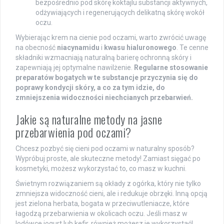
bezpośrednio pod skórę koktajlu substancji aktywnych,
odżywiających i regenerujących delikatną skórę wokół
oczu.
Wybierając krem na cienie pod oczami, warto zwrócić uwagę
na obecność
niacynamidu
i
kwasu hialuronowego
. Te cenne
składniki wzmacniają naturalną barierę ochronną skóry i
zapewniają jej optymalne nawilżenie.
Regularne stosowanie
preparatów bogatych w te substancje przyczynia się do
poprawy kondycji skóry, a co za tym idzie, do
zmniejszenia widoczności niechcianych przebarwień.
Jakie są naturalne metody na jasne
przebarwienia pod oczami?
Chcesz pozbyć się cieni pod oczami w naturalny sposób?
Wypróbuj proste, ale skuteczne metody! Zamiast sięgać po
kosmetyki, możesz wykorzystać to, co masz w kuchni.
Świetnym rozwiązaniem są okłady z ogórka, który nie tylko
zmniejsza widoczność cieni, ale i redukuje obrzęki. Inną opcją
jest zielona herbata, bogata w przeciwutleniacze, które
łagodzą przebarwienia w okolicach oczu. Jeśli masz w
lodówce jogurt lub kefir, również możesz je wykorzystać!