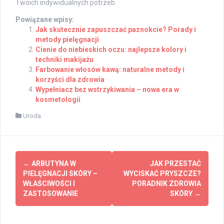
Twoich indywidualnych potrzeb.
Powiązane wpisy:
Jak skutecznie zapuszczać paznokcie? Porady i
metody pielęgnacji
Cienie do niebieskich oczu: najlepsze kolory i
techniki makijażu
Farbowanie włosów kawą: naturalne metody i
korzyści dla zdrowia
Wypełniacz bez wstrzykiwania – nowa era w
kosmetologii
Uroda
Post
←
ARBUTYNA W
JAK PRZESTAĆ
navigation
PIELĘGNACJI SKÓRY –
WYCISKAĆ PRYSZCZE?
WŁAŚCIWOŚCI I
PORADNIK ZDROWIA
ZASTOSOWANIE
SKÓRY
→