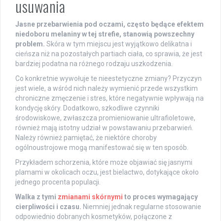
usuwania
Jasne przebarwienia pod oczami, często będące efektem
niedoboru melaniny w tej strefie, stanowią powszechny
problem.
Skóra w tym miejscu jest wyjątkowo delikatna i
cieńsza niż na pozostałych partiach ciała, co sprawia, że jest
bardziej podatna na różnego rodzaju uszkodzenia.
Co konkretnie wywołuje te nieestetyczne zmiany? Przyczyn
jest wiele, a wśród nich należy wymienić przede wszystkim
chroniczne zmęczenie i stres, które negatywnie wpływają na
kondycję skóry. Dodatkowo, szkodliwe czynniki
środowiskowe, zwłaszcza promieniowanie ultrafioletowe,
również mają istotny udział w powstawaniu przebarwień.
Należy również pamiętać, że niektóre choroby
ogólnoustrojowe mogą manifestować się w ten sposób.
Przykładem schorzenia, które może objawiać się jasnymi
plamami w okolicach oczu, jest bielactwo, dotykające około
jednego procenta populacji.
Walka z tymi
zmianami skórnymi
to proces wymagający
cierpliwości i czasu.
Niemniej jednak regularne stosowanie
odpowiednio dobranych kosmetyków, połączone z