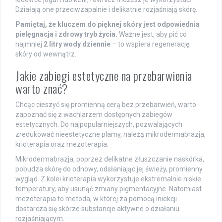
Działają one przeciwzapalnie i delikatnie rozjaśniają skórę.
Pamiętaj, że kluczem do pięknej skóry jest odpowiednia
pielęgnacja i zdrowy tryb życia.
Ważne jest, aby pić co
najmniej
2 litry wody dziennie
– to wspiera regenerację
skóry od wewnątrz.
Jakie zabiegi estetyczne na przebarwienia
warto znać?
Chcąc cieszyć się promienną cerą bez przebarwień, warto
zapoznać się z wachlarzem dostępnych zabiegów
estetycznych. Do najpopularniejszych, pozwalających
zredukować nieestetyczne plamy, należą mikrodermabrazja,
krioterapia oraz mezoterapia.
Mikrodermabrazja, poprzez delikatne złuszczanie naskórka,
pobudza skórę do odnowy, odsłaniając jej świeży, promienny
wygląd. Z kolei krioterapia wykorzystuje ekstremalnie niskie
temperatury, aby usunąć zmiany pigmentacyjne. Natomiast
mezoterapia to metoda, w której za pomocą iniekcji
dostarcza się skórze substancje aktywne o działaniu
rozjaśniającym.