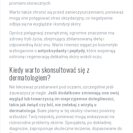
promieni słonecznych.
Warto także chronić się przed zanieczyszczeniami, ponieważ
mogą one potęgować stres oksydacyjny, co negatywnie
odbija się na wyglądzie i kondycji skóry.
Oprócz pielęgnacji zewnętrznej, ogromne znaczenie ma
zdrowy tryb życia, obejmujący zbilansowaną dietę i
odpowiednią ilość snu. Warto również sięgać po kosmetyki
wzbogacone o
antyoksydanty i peptydy
, które wspierają
ochronę i regenerację delikatnej skóry wokół oczu.
Kiedy warto skonsultować się z
dermatologiem?
Nie lekceważ przebarwień pod oczami, szczególnie jeśli
zauważysz je nagle.
Jeśli dodatkowo zmieniają one swój
wygląd lub towarzyszą im nieprzyjemne dolegliwości,
takie jak świąd czy ból, nie zwlekaj z wizytą u
dermatologa.
Białe plamy w tej okolicy również powinny
wzbudzić Twój niepokój, ponieważ mogą wskazywać na
różnorodne problemy skórne. Specjalista, po dokładnej
diagnozie, zaproponuje skuteczne leczenie, dopasowane do