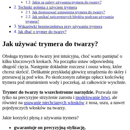
Jakie są zalety używania trymera do twarzy?
Techniki golenia z użyciem trymera
Jak dostosować ustawienia trymera do twarzy?
Jak unikać najczęstszych błędów podczas używania
trymera?
Wskazówki bezpieczeństwa przy używaniu trymera
Jak dbać o trymer do twarzy?
Jak używać trymera do twarzy?
Obsługa trymera do twarzy jest intuicyjna, choć warto pamiętać o
kilku kluczowych krokach. Na początku ustaw odpowiednią
długość cięcia. Następnie dokładnie rozczesz i osusz włosy, które
chcesz skrócić. Delikatnie przykładaj głowicę urządzenia do skóry i
przesuwaj ją pod włos. Po skończonym zabiegu opłucz końcówkę
trymera pod strumieniem wody i poczekaj, aż całkowicie wyschnie.
Trymer do twarzy to wszechstronne narzędzie.
Pozwala nie
tylko na precyzyjne strzyżenie zarostu i
modelowanie brwi
, ale
również na
usuwanie niechcianych włosków
z nosa, uszu, a nawet
pojedynczych włosków na twarzy.
Jakie korzyści płyną z używania trymera?
gwarantuje on precyzyjną stylizację,