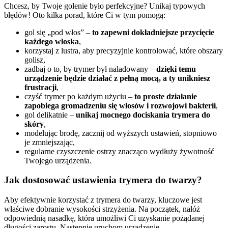
Chcesz, by Twoje golenie było perfekcyjne? Unikaj typowych
błędów! Oto kilka porad, które Ci w tym pomogą:
gol się „pod włos” –
to zapewni dokładniejsze przycięcie
każdego włoska
,
korzystaj z lustra, aby precyzyjnie kontrolować, które obszary
golisz,
zadbaj o to, by trymer był naładowany –
dzięki temu
urządzenie będzie działać z pełną mocą, a ty unikniesz
frustracji
,
czyść trymer po każdym użyciu –
to proste działanie
zapobiega gromadzeniu się włosów i rozwojowi bakterii
,
gol delikatnie –
unikaj mocnego dociskania trymera do
skóry
,
modelując brodę, zacznij od wyższych ustawień, stopniowo
je zmniejszając,
regularne czyszczenie ostrzy znacząco wydłuży żywotność
Twojego urządzenia.
Jak dostosować ustawienia trymera do twarzy?
Aby efektywnie korzystać z trymera do twarzy, kluczowe jest
właściwe dobranie wysokości strzyżenia. Na początek, nałóż
odpowiednią nasadkę, która umożliwi Ci uzyskanie pożądanej
długości zarostu. Następnie uruchom urządzenie.