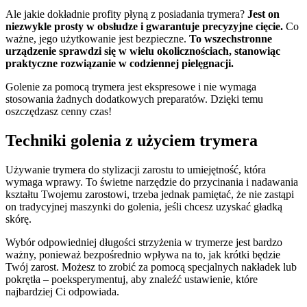
Ale jakie dokładnie profity płyną z posiadania trymera?
Jest on
niezwykle prosty w obsłudze i gwarantuje precyzyjne cięcie.
Co
ważne, jego użytkowanie jest bezpieczne.
To wszechstronne
urządzenie sprawdzi się w wielu okolicznościach, stanowiąc
praktyczne rozwiązanie w codziennej pielęgnacji.
Golenie za pomocą trymera jest ekspresowe i nie wymaga
stosowania żadnych dodatkowych preparatów. Dzięki temu
oszczędzasz cenny czas!
Techniki golenia z użyciem trymera
Używanie trymera do stylizacji zarostu to umiejętność, która
wymaga wprawy. To świetne narzędzie do przycinania i nadawania
kształtu Twojemu zarostowi, trzeba jednak pamiętać, że nie zastąpi
on tradycyjnej maszynki do golenia, jeśli chcesz uzyskać gładką
skórę.
Wybór odpowiedniej długości strzyżenia w trymerze jest bardzo
ważny, ponieważ bezpośrednio wpływa na to, jak krótki będzie
Twój zarost. Możesz to zrobić za pomocą specjalnych nakładek lub
pokrętła – poeksperymentuj, aby znaleźć ustawienie, które
najbardziej Ci odpowiada.