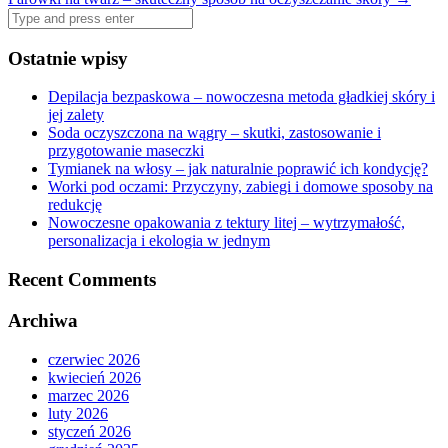
Search
for:
Ostatnie wpisy
Depilacja bezpaskowa – nowoczesna metoda gładkiej skóry i
jej zalety
Soda oczyszczona na wągry – skutki, zastosowanie i
przygotowanie maseczki
Tymianek na włosy – jak naturalnie poprawić ich kondycję?
Worki pod oczami: Przyczyny, zabiegi i domowe sposoby na
redukcję
Nowoczesne opakowania z tektury litej – wytrzymałość,
personalizacja i ekologia w jednym
Recent Comments
Archiwa
czerwiec 2026
kwiecień 2026
marzec 2026
luty 2026
styczeń 2026