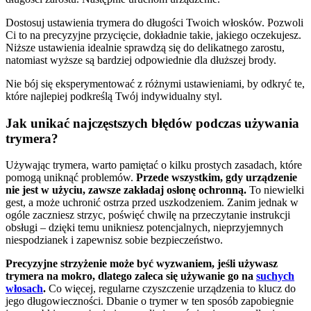
Dostosuj ustawienia trymera do długości Twoich włosków. Pozwoli
Ci to na precyzyjne przycięcie, dokładnie takie, jakiego oczekujesz.
Niższe ustawienia idealnie sprawdzą się do delikatnego zarostu,
natomiast wyższe są bardziej odpowiednie dla dłuższej brody.
Nie bój się eksperymentować z różnymi ustawieniami, by odkryć te,
które najlepiej podkreślą Twój indywidualny styl.
Jak unikać najczęstszych błędów podczas używania
trymera?
Używając trymera, warto pamiętać o kilku prostych zasadach, które
pomogą uniknąć problemów.
Przede wszystkim, gdy urządzenie
nie jest w użyciu, zawsze zakładaj osłonę ochronną.
To niewielki
gest, a może uchronić ostrza przed uszkodzeniem. Zanim jednak w
ogóle zaczniesz strzyc, poświęć chwilę na przeczytanie instrukcji
obsługi – dzięki temu unikniesz potencjalnych, nieprzyjemnych
niespodzianek i zapewnisz sobie bezpieczeństwo.
Precyzyjne strzyżenie może być wyzwaniem, jeśli używasz
trymera na mokro, dlatego zaleca się używanie go na
suchych
włosach
.
Co więcej, regularne czyszczenie urządzenia to klucz do
jego długowieczności. Dbanie o trymer w ten sposób zapobiegnie