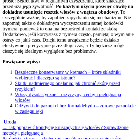
proste! Sekret tkwi w regularnym czyszczeniu, które znacząco
przedłuża jego żywotność.
Po każdym użyciu poświęć chwilę na
dokładne usunięcie resztek włosów z wnętrza obudowy.
To
szczególnie ważne, by zapobiec zapychaniu się mechanizmu. Nie
zapomnij także o dokładnym wyczyszczeniu samej końcówki
trymera, ponieważ to ona ma bezpośredni kontakt ze skórą.
Dodatkowo, jeśli korzystasz z trymera często, pamiętaj o wymianie
ostrzy co jakiś czas. Dzięki temu urządzenie będzie działało
efektywnie i precyzyjnie przez długi czas, a Ty będziesz mógł
cieszyć się idealnym wyglądem bez problemów.
Powiązane wpisy:
Bezpieczne konserwanty w kremach – które składniki
wybierać i dlaczego są istotne?
Skutki nadmiernego opalania: jak chronić skórę przed
ryzykiem?
Włosy dysplastyczne – przyczyny, cechy i pielęgnacja
włosów
Odżywki do paznokci bez formaldehydu – zdrowe paznokcie
w zasięgu ręki
Uroda
Post
←
Jak poprawić kondycję kruszących się włosów? Sprawdzone
metody i pielęgnacja
navigation
Parówki na twarz – skuteczny sposób na oczyszczanie skóry
→