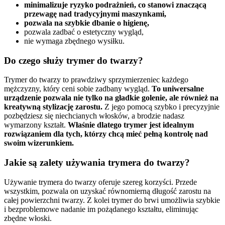
minimalizuje ryzyko podrażnień, co stanowi znaczącą
przewagę nad tradycyjnymi maszynkami,
pozwala na szybkie dbanie o higienę,
pozwala zadbać o estetyczny wygląd,
nie wymaga zbędnego wysiłku.
Do czego służy trymer do twarzy?
Trymer do twarzy to prawdziwy sprzymierzeniec każdego
mężczyzny, który ceni sobie zadbany wygląd.
To uniwersalne
urządzenie pozwala nie tylko na gładkie golenie, ale również na
kreatywną stylizację zarostu.
Z jego pomocą szybko i precyzyjnie
pozbędziesz się niechcianych włosków, a brodzie nadasz
wymarzony kształt.
Właśnie dlatego trymer jest idealnym
rozwiązaniem dla tych, którzy chcą mieć pełną kontrolę nad
swoim wizerunkiem.
Jakie są zalety używania trymera do twarzy?
Używanie trymera do twarzy oferuje szereg korzyści. Przede
wszystkim, pozwala on uzyskać równomierną długość zarostu na
całej powierzchni twarzy. Z kolei trymer do brwi umożliwia szybkie
i bezproblemowe nadanie im pożądanego kształtu, eliminując
zbędne włoski.