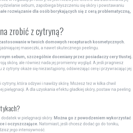
wydzielanie sebum, zapobiega błyszczeniu się skóry i powstawaniu
ałe rozwiązanie dla osób borykających się z cerą problematyczną,
a zrobić z cytryną?
ie zastosowanie w twoich domowych recepturach kosmetycznych.
zjaśniającej maseczki, a nawet skutecznego peelingu.
rnym sebum, szczególnie doceniany przez posiadaczy cery tłustej.
oją skórę, ale również nada jej promienny wygląd. A jeśli pragniesz
z cytryny okaże się niezastąpiony, odświeżając cerę i przywracając jej
cytryny, która odżywi i nawilży skórę. Możesz też w kilka chwil
j pielęgnacji. A dla uzyskania efektu gładkiej skóry, postaw na peeling
tykach?
 dodatek w pielęgnacji skóry.
Można go z powodzeniem wykorzystać
ce i oczyszczające.
Natomiast, jeśli chcesz dodać go do toniku,
dzisz jego intensywność.