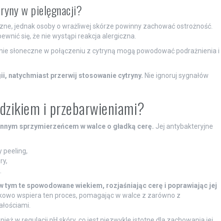
ryny w pielęgnacji?
eczne, jednak osoby o wrażliwej skórze powinny zachować ostrożność.
pewnić się, że nie wystąpi reakcja alergiczna.
ie słoneczne w połączeniu z cytryną mogą powodować podrażnienia i
i, natychmiast przerwij stosowanie cytryny.
Nie ignoruj sygnałów
ądzikiem i przebarwieniami?
ennym sprzymierzeńcem w walce o gładką cerę.
Jej antybakteryjne
y peeling,
ry,
.
w tym te spowodowane wiekiem, rozjaśniając cerę i poprawiając jej
tkowo wspiera ten proces, pomagając w walce z zarówno z
ałościami.
ż w regulacji pH skóry, co jest niezwykle istotne dla zachowania jej