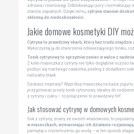
zdrowia i równowagi. Odblokowując pory i normalizując 
stanów zapalnych. Dzięki temu,
cytryna stanowi doskon
skłonną do niedoskonałości.
Jakie domowe kosmetyki DIY możn
Cytryna to prawdziwy skarb, który bez trudu znajdz
Wykorzystaj ją do stworzenia odświeżającego toniku, ro
Tonik cytrynowy to sprzymierzeniec w walce z nadmie
Z kolei maseczka z cytryny nie tylko dogłębnie oczyści tw
pozbyć się martwego naskórka, peeling z dodatkiem soku 
naturalny blask.
Szukasz inspiracji? Wypróbuj maseczkę na bazie jogurtu i 
przygotować prosty tonik cytrynowy, idealny do codzienne
z cytryny i cukru – to połączenie to prawdziwy hit!
Jak stosować cytrynę w domowych kosme
Sok z cytryny, znany ze swoich właściwości, to popularny
w maseczkach, wzmacniając ich działanie rozjaśniają
pamiętaj o rozcieńczeniu go wodą – w ten sposób złago