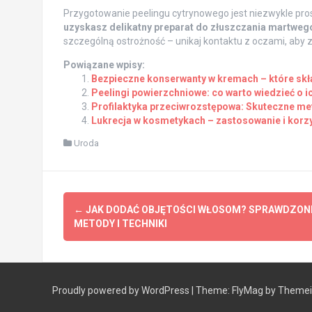
Przygotowanie peelingu cytrynowego jest niezwykle pro
uzyskasz delikatny preparat do złuszczania martweg
szczególną ostrożność – unikaj kontaktu z oczami, aby
Powiązane wpisy:
Bezpieczne konserwanty w kremach – które skła
Peelingi powierzchniowe: co warto wiedzieć o i
Profilaktyka przeciwrozstępowa: Skuteczne me
Lukrecja w kosmetykach – zastosowanie i korzy
Uroda
Post
←
JAK DODAĆ OBJĘTOŚCI WŁOSOM? SPRAWDZON
navigation
METODY I TECHNIKI
Proudly powered by WordPress
|
Theme:
FlyMag
by Themeis