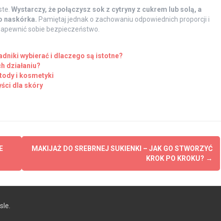
ste.
Wystarczy, że połączysz sok z cytryny z cukrem lub solą, a
o naskórka.
Pamiętaj jednak o zachowaniu odpowiednich proporcji i
 zapewnić sobie bezpieczeństwo.
dniki wybierać i dlaczego są istotne?
ch działaniu?
tody i kosmetyki
ści dla skóry
E
MAKIJAŻ DO SREBRNEJ SUKIENKI – JAK GO STWORZYĆ
KROK PO KROKU?
→
le.