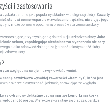
zyści i zastosowania
zyskała uznanie jako popularny składnik w pielęgnacji skóry.
Zawarty
ównież stanowi cenne wsparcie w zwalczaniu trądziku, niwelując jego
cytryny może pomóc w opóźnieniu procesów starzenia się skóry,
 wzmacniające, przyczyniając się do redukcji uszkodzeń skóry.
Jako
zielanie sebum, zapobiegając niechcianemu błyszczeniu się cery.
owego białka odpowiedzialnego za jędrność i elastyczność skóry,
 i zdrowej cery.
i?
óry ze względu na swoje niezwykłe właściwości.
ę cechę zawdzięcza wysokiej zawartości witaminy C, która jest
ewnia skórze elastyczność i jędrność, sprawiając, że wygląda
j kwas cytrynowy delikatnie usuwa martwe komórki naskórka,
ąc widoczność porów.
W efekcie skóra staje się gładsza, bardziej