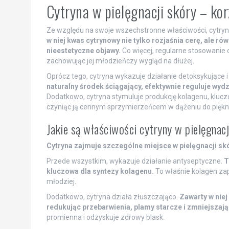
Cytryna w pielęgnacji skóry – kor
Ze względu na swoje wszechstronne właściwości, cytryna 
w niej kwas cytrynowy nie tylko rozjaśnia cerę, ale r
nieestetyczne objawy.
Co więcej, regularne stosowanie 
zachowując jej młodzieńczy wygląd na dłużej.
Oprócz tego, cytryna wykazuje działanie detoksykujące i
naturalny środek ściągający, efektywnie reguluje wyd
Dodatkowo, cytryna stymuluje produkcję kolagenu, klucz
czyniąc ją cennym sprzymierzeńcem w dążeniu do pięknej
Jakie są właściwości cytryny w pielęgnacj
Cytryna zajmuje szczególne miejsce w pielęgnacji sk
Przede wszystkim, wykazuje działanie antyseptyczne.
T
kluczowa dla syntezy kolagenu.
To właśnie kolagen zap
młodziej.
Dodatkowo, cytryna działa złuszczająco.
Zawarty w nie
redukując przebarwienia, plamy starcze i zmniejszaj
promienna i odzyskuje zdrowy blask.