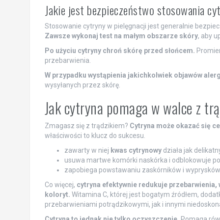
Jakie jest bezpieczeństwo stosowania cyt
Stosowanie cytryny w pielęgnacji jest generalnie bezpi
Zawsze wykonaj test na małym obszarze skóry
, aby u
Po użyciu cytryny chroń skórę przed słońcem.
Promien
przebarwienia.
W przypadku wystąpienia jakichkolwiek objawów alergi
wysyłanych przez skórę.
Jak cytryna pomaga w walce z tr
Zmagasz się z trądzikiem?
Cytryna może okazać się c
właściwości to klucz do sukcesu.
zawarty w niej
kwas cytrynowy
działa jak delikatn
usuwa martwe komórki naskórka i odblokowuje po
zapobiega powstawaniu zaskórników i wyprysków
Co więcej,
cytryna efektywnie redukuje przebarwienia, 
koloryt.
Witamina C, której jest bogatym źródłem, doda
przebarwieniami potrądzikowymi, jak i innymi niedoskon
Cytryna to jednak nie tylko oczyszczenie.
Pomaga równie