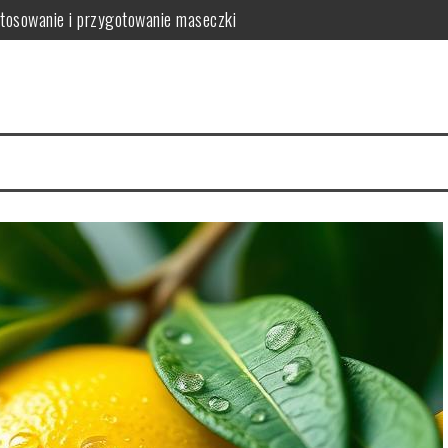
tosowanie i przygotowanie maseczki
wić ich kondycję?
domowe sposoby na redukcję
wytrzymałość, personalizacja i ekologia w jednym
 uniknąć uszkodzeń?
 gładkiej skóry i jej zalety