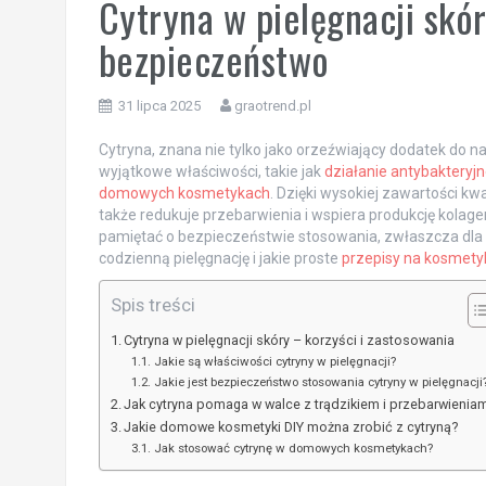
Cytryna w pielęgnacji skór
bezpieczeństwo
31 lipca 2025
graotrend.pl
Cytryna, znana nie tylko jako orzeźwiający dodatek do na
wyjątkowe właściwości, takie jak
działanie antybakteryjn
domowych kosmetykach
. Dzięki wysokiej zawartości kw
także redukuje przebarwienia i wspiera produkcję kolage
pamiętać o bezpieczeństwie stosowania, zwłaszcza dla o
codzienną pielęgnację i jakie proste
przepisy na kosmetyk
Spis treści
Cytryna w pielęgnacji skóry – korzyści i zastosowania
Jakie są właściwości cytryny w pielęgnacji?
Jakie jest bezpieczeństwo stosowania cytryny w pielęgnacji
Jak cytryna pomaga w walce z trądzikiem i przebarwienia
Jakie domowe kosmetyki DIY można zrobić z cytryną?
Jak stosować cytrynę w domowych kosmetykach?